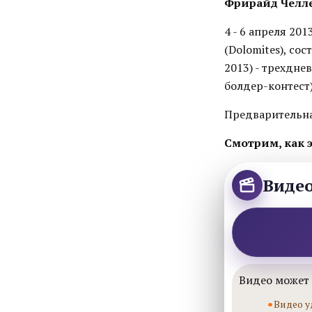
Фрирайд Челл
4 - 6 апреля 20
(Dolomites), со
2013) - трехдн
болдер-контест)
Предварительна
Смотрим, как э
Виде
Видео может 
Видео у