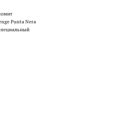
ломит
enge Punta Nera
(специальный