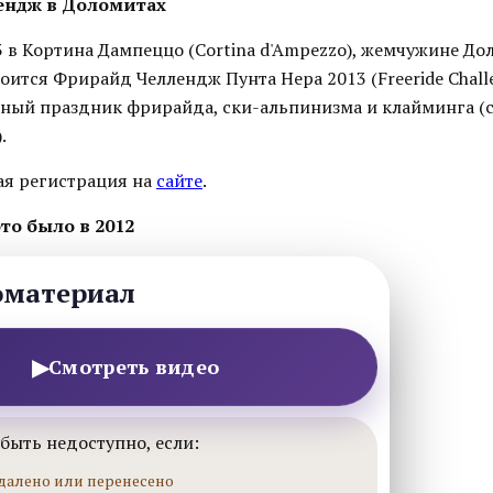
ендж в Доломитах
13 в Кортина Дампеццо (Cortina d'Ampezzo), жемчужине До
стоится Фрирайд Челлендж Пунта Нера 2013 (Freeride Chall
евный праздник фрирайда, ски-альпинизма и клайминга 
.
я регистрация на
сайте
.
то было в 2012
оматериал
▶
Смотреть видео
быть недоступно, если:
далено или перенесено