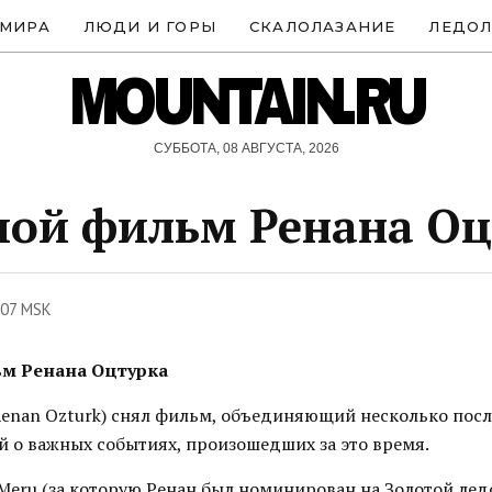
 МИРА
ЛЮДИ И ГОРЫ
СКАЛОЛАЗАНИЕ
ЛЕДОЛ
MOUNTAIN.RU
СУББОТА, 08 АВГУСТА, 2026
ой фильм Ренана Оц
:07 MSK
м Ренана Оцтурка
Renan Ozturk) снял фильм, объединяющий несколько посл
 о важных событиях, произошедших за это время.
 Meru (за которую Ренан был номинирован на Золотой лед