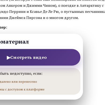
дом Анкером и Джимми Чином), о поездке в Антарктику 
уидо Перрини и Ксавье Де Ле Рю, о пустынных песчанника
ании Джеймса Пирсона и о многом другом.
лер:
оматериал
▶
Смотреть видео
быть недоступно, если:
далено или перенесено
мы с доступом к платформе