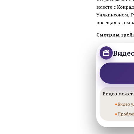
вместе с Конра
Уилкинсоном, Г
посещал в комп
Смотрим трей
Виде
Видео может 
Видео у
Пробле