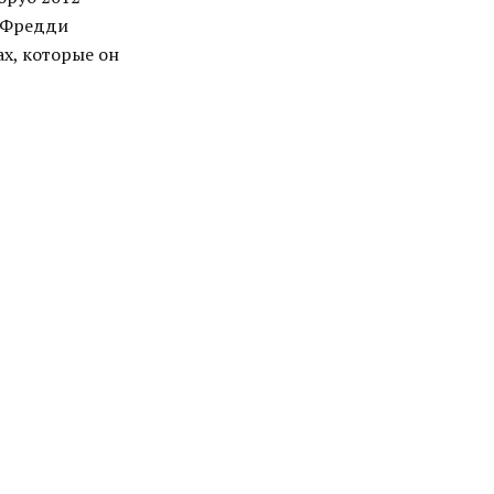
с Фредди
х, которые он