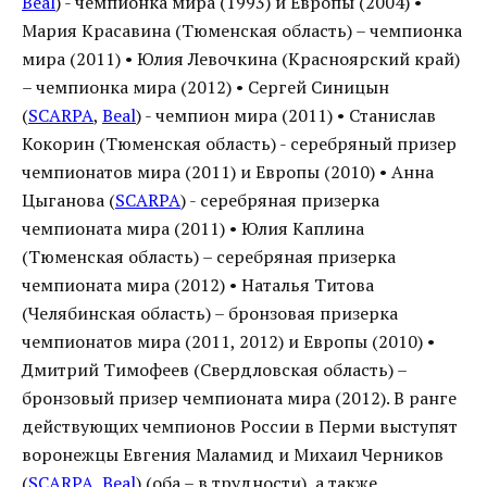
Beal
) - чемпионка мира (1993) и Европы (2004) •
Мария Красавина (Тюменская область) – чемпионка
мира (2011) • Юлия Левочкина (Красноярский край)
– чемпионка мира (2012) • Сергей Синицын
(
SCARPA
,
Beal
) - чемпион мира (2011) • Станислав
Кокорин (Тюменская область) - серебряный призер
чемпионатов мира (2011) и Европы (2010) • Анна
Цыганова (
SCARPA
) - серебряная призерка
чемпионата мира (2011) • Юлия Каплина
(Тюменская область) – серебряная призерка
чемпионата мира (2012) • Наталья Титова
(Челябинская область) – бронзовая призерка
чемпионатов мира (2011, 2012) и Европы (2010) •
Дмитрий Тимофеев (Свердловская область) –
бронзовый призер чемпионата мира (2012). В ранге
действующих чемпионов России в Перми выступят
воронежцы Евгения Маламид и Михаил Черников
(
SCARPA
,
Beal
) (оба – в трудности), а также