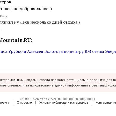
етров.
талое, но добровольное :)
мся.
янчить у Лёхи несколько дней отдыха )
.
Mountain.RU:
иса Урубко и Алексея Болотова по центру ЮЗ стены Эвере
экстремальными видами спорта являются потенциально опасными для в
ответственности за использование данной информации в реальных усло
© 1999-2026 MOUNTAIN.RU. Все права защищены.
роекта
|
О проекте
|
Условия публикации материалов
|
Контактная 