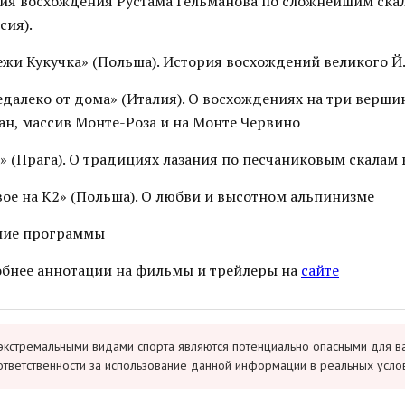
ия восхождения Рустама Гельманова по сложнейшим ск
сия).
жи Кукучка» (Польша). История восхождений великого Й
далеко от дома» (Италия). О восхождениях на три верш
ан, массив Монте-Роза и на Монте Червино
 (Прага). О традициях лазания по песчаниковым скалам 
ое на К2» (Польша). О любви и высотном альпинизме
ние программы
бнее аннотации на фильмы и трейлеры на
сайте
экстремальными видами спорта являются потенциально опасными для в
ответственности за использование данной информации в реальных усло