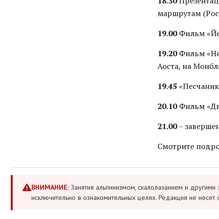
18.30
Презентац
маршрутам (Рос
19.00
Фильм «Йе
19.20
Фильм «Не
Аоста, на Монбл
19.45
«Песчаник»
20.10
Фильм «Дв
21.00
– заверше
Смотрите подро
ВНИМАНИЕ:
Занятия альпинизмом, скалолазанием и другими 
исключительно в ознакомительных целях. Редакция не несет 