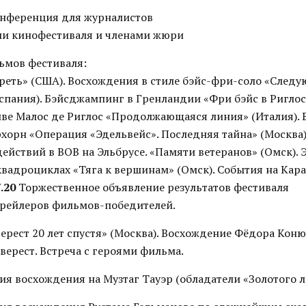
онференция для журналистов
ми кинофестиваля и членами жюри
ьмов фестиваля:
ереть» (США). Восхождения в стиле бэйс-фри-соло «След
спания). Бэйсджампинг в Гренландии «Фри бэйс в Риглосе
ве Малос де Риглос «Продолжающаяся линия» (Италия). 
хорн «Операция «Эдельвейс». Последняя тайна» (Москва)
ействий в ВОВ на Эльбрусе. «Памяти ветеранов» (Омск). 
квадроциклах «Тяга к вершинам» (Омск). События на Кар
.20
Торжественное объявление результатов фестиваля
рейлеров фильмов-победителей.
рест 20 лет спустя» (Москва). Восхождение Фёдора Коню
верест. Встреча с героями фильма.
я восхождения на Музтаг Тауэр (обладатели «Золотого л