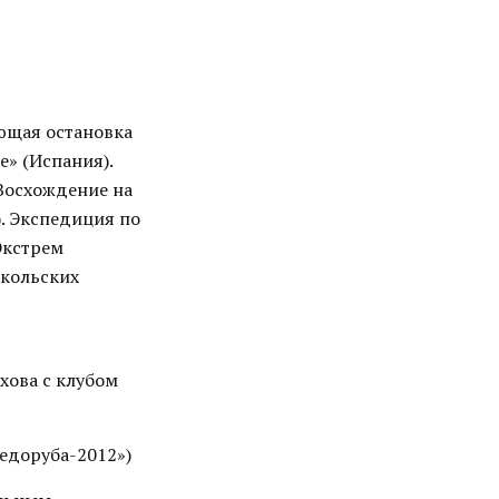
ующая остановка
» (Испания).
Восхождение на
. Экспедиция по
Экстрем
акольских
хова с клубом
едоруба-2012»)