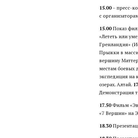
15.00
– пресс-к
с организатора
15.00
Показ фил
«Лететь или ум
Гренландия» (И
Прыжки в масси
вершину Маттер
местам боевых д
экспедиция на 
озерах. Алтай.
17
Демонстрация т
17.50
Фильм «Эве
«7 Вершин» на Э
18.30
Презентаци