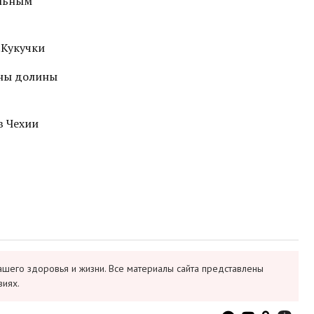
альным
.Кукучки
ины долины
в Чехии
ашего здоровья и жизни. Все материалы сайта представлены
виях.