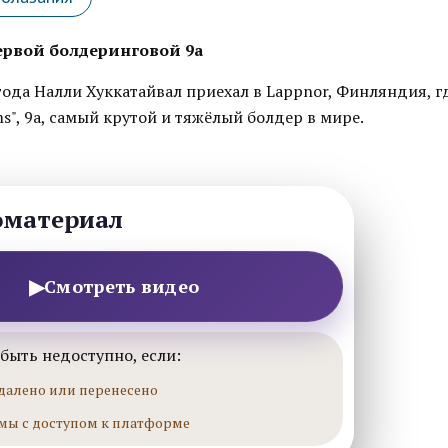
ервой болдеринговой 9а
года Налли Хуккатайвал приехал в Lappnor, Финляндия, г
ms", 9а, самый крутой и тяжёлый болдер в мире.
оматериал
▶
Смотреть видео
быть недоступно, если:
далено или перенесено
мы с доступом к платформе