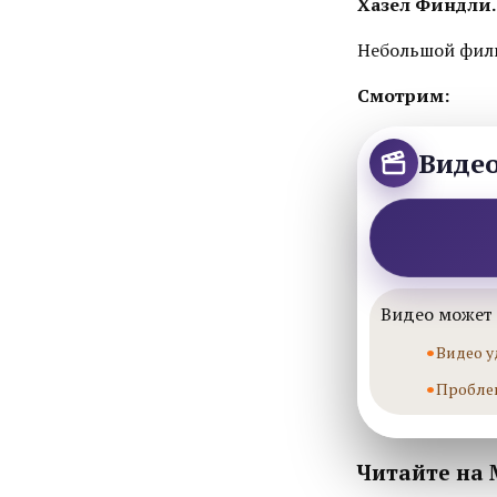
Хазел Финдли.
Небольшой филь
Смотрим:
Виде
Видео может 
Видео у
Пробле
Читайте на 