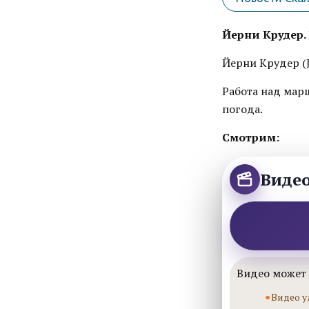
Йерни Крудер.
Йерни Крудер (J
Работа над мар
погода.
Смотрим:
Виде
Видео может 
Видео у