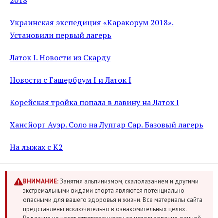
2018
Украинская экспедиция «Каракорум 2018».
Установили первый лагерь
Латок I. Новости из Скарду
Новости с Гашербрум I и Латок I
Корейская тройка попала в лавину на Латок I
Хансйорг Ауэр. Соло на Лупгар Сар. Базовый лагерь
На лыжах с К2
ВНИМАНИЕ:
Занятия альпинизмом, скалолазанием и другими
экстремальными видами спорта являются потенциально
опасными для вашего здоровья и жизни. Все материалы сайта
представлены исключительно в ознакомительных целях.