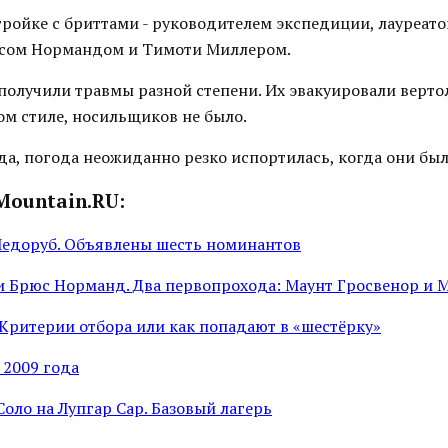
 тройке с бриттами - руководителем экспедиции, лауреат
рюсом Нормандом и Тимоти Миллером.
получили травмы разной степени. Их эвакуировали верто
ом стиле, носильщиков не было.
а, погода неожиданно резко испортилась, когда они был
Mountain.RU:
Ледоруб. Объявлены шесть номинантов
и Брюс Норманд. Два первопрохода: Маунт Гросвенор и 
r. Критерии отбора или как попадают в «шестёрку»
 2009 года
Соло на Лупгар Сар. Базовый лагерь