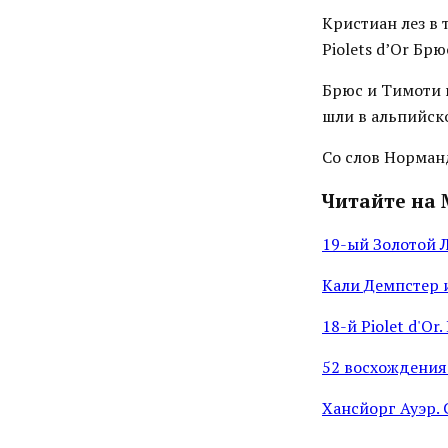
Кристиан лез в
Piolets d’Or Б
Брюс и Тимоти 
шли в альпийск
Со слов Норманд
Читайте на 
19-ый Золотой 
Кали Демпстер 
18-й Piolet d'O
52 восхождения
Хансйорг Ауэр. 