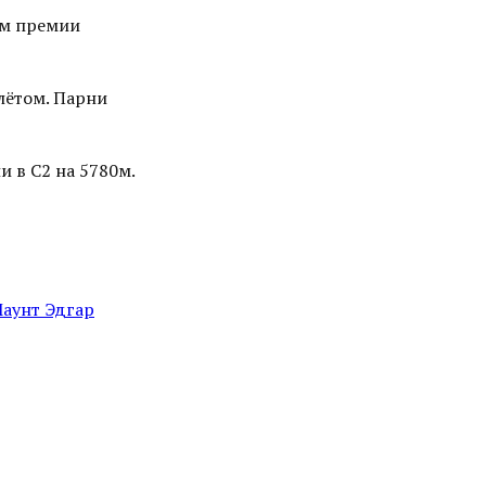
ом премии
лётом. Парни
и в С2 на 5780м.
Маунт Эдгар