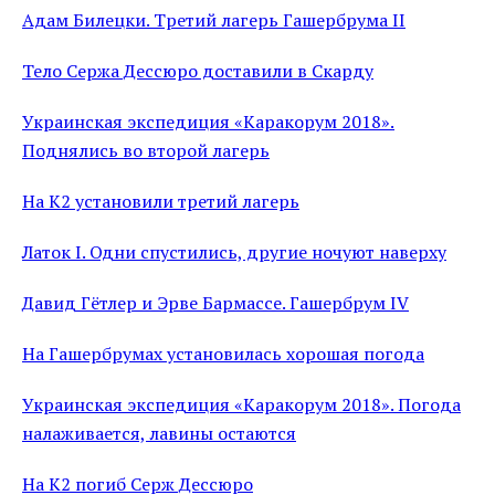
Адам Билецки. Третий лагерь Гашербрума II
Тело Сержа Дессюро доставили в Скарду
Украинская экспедиция «Каракорум 2018».
Поднялись во второй лагерь
На К2 установили третий лагерь
Латок I. Одни спустились, другие ночуют наверху
Давид Гётлер и Эрве Бармассе. Гашербрум IV
На Гашербрумах установилась хорошая погода
Украинская экспедиция «Каракорум 2018». Погода
налаживается, лавины остаются
На К2 погиб Серж Дессюро