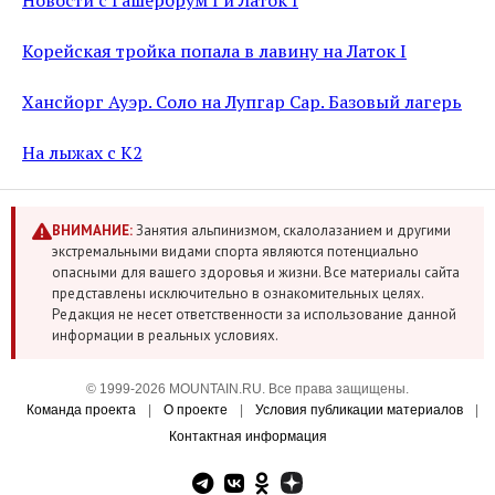
Новости с Гашербрум I и Латок I
Корейская тройка попала в лавину на Латок I
Хансйорг Ауэр. Соло на Лупгар Сар. Базовый лагерь
На лыжах с К2
ВНИМАНИЕ:
Занятия альпинизмом, скалолазанием и другими
экстремальными видами спорта являются потенциально
опасными для вашего здоровья и жизни. Все материалы сайта
представлены исключительно в ознакомительных целях.
Редакция не несет ответственности за использование данной
информации в реальных условиях.
© 1999-2026 MOUNTAIN.RU. Все права защищены.
Команда проекта
|
О проекте
|
Условия публикации материалов
|
Контактная информация