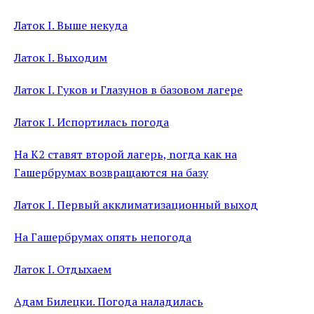
Латок I. Выше некуда
Латок I. Выходим
Латок I. Гуков и Глазунов в базовом лагере
Латок I. Испортилась погода
На К2 ставят второй лагерь, nогда как на
Гашербрумах возвращаются на базу
Латок I. Первый акклиматизационный выход
На Гашербрумах опять непогода
Латок I. Отдыхаем
Адам Билецки. Погода наладилась