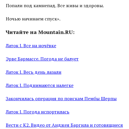
Попали под камнепад. Все живы и здоровы.
Ночью начинаем спуск».
Читайте на Mountain.RU:
Латок I. Все на ночёвке
Эрве Бармассе. Погода не балует
Латок I. Весь день лазали
Латок I. Поднимаются налегке
Закончилась операция по поискам Пембы Шерпы
Латок I. Погода испортилась
Вести с К2. Видео от Анджея Баргила и готовящиеся