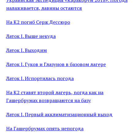
Украинская экспедиция «Каракорум 2018». Погода
налаживается, лавины остаются
На К2 погиб Серж Дессюро
Латок I. Выше некуда
Латок I. Выходим
Латок I. Гуков и Глазунов в базовом лагере
Латок I. Испортилась погода
На К2 ставят второй лагерь, nогда как на
Гашербрумах возвращаются на базу
Латок I. Первый акклиматизационный выход
На Гашербрумах опять непогода