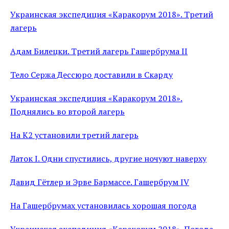
Украинская экспедиция «Каракорум 2018». Третий
лагерь
Адам Билецки. Третий лагерь Гашербрума II
Тело Сержа Дессюро доставили в Скарду
Украинская экспедиция «Каракорум 2018».
Поднялись во второй лагерь
На К2 установили третий лагерь
Латок I. Одни спустились, другие ночуют наверху
Давид Гётлер и Эрве Бармассе. Гашербрум IV
На Гашербрумах установилась хорошая погода