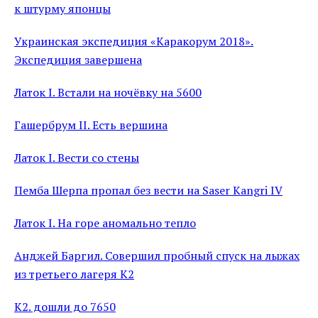
к штурму японцы
Украинская экспедиция «Каракорум 2018».
Экспедиция завершена
Латок I. Встали на ночёвку на 5600
Гашербрум II. Есть вершина
Латок I. Вести со стены
Пемба Шерпа пропал без вести на Saser Kangri IV
Латок I. На горе аномально тепло
Анджей Баргил. Совершил пробный спуск на лыжах
из третьего лагеря К2
К2. дошли до 7650