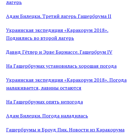
лагерь
Адам Билецки. Третий лагерь Гашербрума II
Украинская экспедиция «Каракорум 2018».
Поднялись во второй лагерь
Давид Гётлер и Эрве Бармассе. Гашербрум IV
На Гашербрумах установилась хорошая погода
Украинская экспедиция «Каракорум 2018». Погода
налаживается, лавины остаются
На Гашербрумах опять непогода
Адам Билецки. Погода наладилась
Гашербрумы и Броуд Пик. Новости из Каракорума