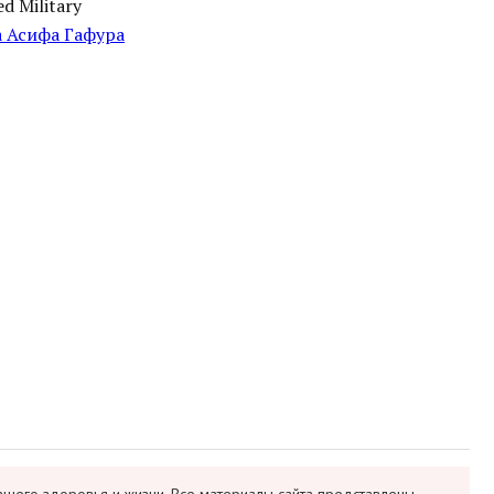
 Military
 Асифа Гафура