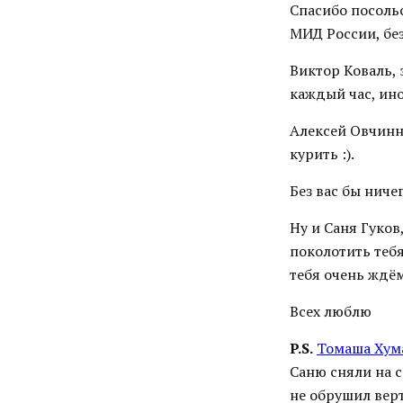
Спасибо посоль
МИД России, без
Виктор Коваль,
каждый час, ино
Алексей Овчинн
курить :).
Без вас бы ниче
Ну и Саня Гуков
поколотить тебя
тебя очень ждё
Всех люблю
P.S.
Томаша Хума
Саню сняли на 
не обрушил верт