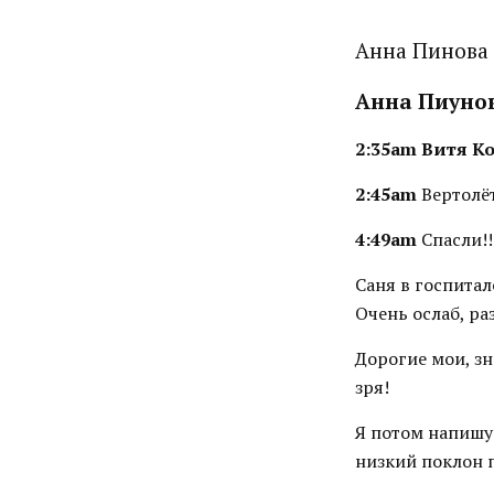
Анна Пинова 
Анна Пиуно
2:35am Витя Ко
2:45am
Вертолё
4:49am
Спасли!!
Саня в госпитал
Очень ослаб, ра
Дорогие мои, зн
зря!
Я потом напишу 
низкий поклон п