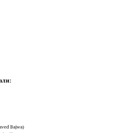
али:
ved Bajwa)