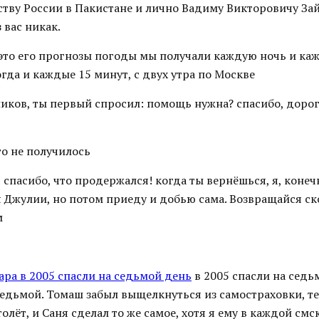
ству России в Пакистане и лично Вадиму Викторовичу Зай
 вас никак.
 это его прогнозы погоды мы получали каждую ночь и ка
гда и каждые 15 минут, с двух утра по Москве
иков, ты первый спросил: помощь нужна? спасибо, дорог
го не получилось
, спасибо, что продержался! когда ты вернёшься, я, конеч
 Джулии, но потом приеду и добью сама. Возвращайся ск
м
ра в 2005 спасли на седьмой день
в 2005 спасли на седь
седьмой. Томаш забыл выщелкнуться из самостраховки, т
олёт, и Саня сделал то же самое, хотя я ему в каждой смс