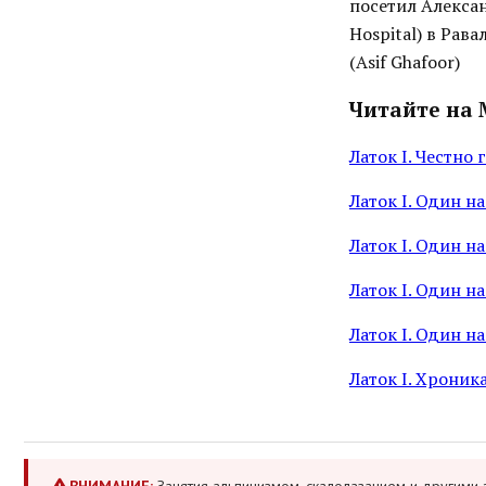
посетил Алекса
Hospital) в Ра
(Asif Ghafoor)
Читайте на 
Латок I. Честно 
Латок I. Один на
Латок I. Один н
Латок I. Один на
Латок I. Один на
Латок I. Хроник