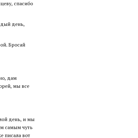
цеву, спасибо
ждый день,
ой. Бросай
но, дам
орей, мы все
мой день, и мы
ем самым чуть
ке писала вот