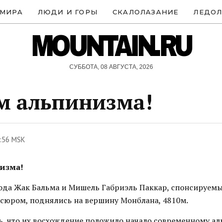
 МИРА
ЛЮДИ И ГОРЫ
СКАЛОЛАЗАНИЕ
ЛЕДОЛ
MOUNTAIN.RU
СУББОТА, 08 АВГУСТА, 2026
м альпинизма!
:56 MSK
изма!
 года Жак Бальма и Мишель Габриэль Паккар, спонсируемы
сюром, поднялись на вершину Монблана, 4810м.
ь, что их восхождение положило начало современному ал