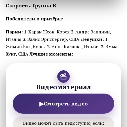
Скорость. Группа B
Победители и призёры:
Парни:
1
. Харан Жеон, Корея
2
. Андре Заппини,
Италия
3
. Эллис Эрнсбергер, США
Девушки:
1
.
Жимин Ёнг, Корея
2
. Анна Каланка, Италия
3
. Эмма
Хунт, США
Лучшие моменты:
Видеоматериал
▶
Смотреть видео
Видео может быть недоступно, если: