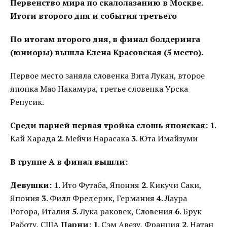
Первенство мира по скалолазанию в Москве.
Итоги второго дня и события третьего
По итогам второго дня, в финал болдеринга
(юниоры) вышла Елена Красовская (5 место).
Первое место заняла словенка Вита Лукан, второе
японка Мао Накамура, третье словенка Урска
Репусик.
Среди парней первая тройка слошь японская:
1
.
Кай Харада
2
. Мейчи Нарасака
3
. Юта Имайзуми
В группе А в финал вышли:
Девушки:
1
. Ито Футаба, Япония
2
. Кикучи Саки,
Япония
3
. Филл Фредерик, Германия
4
. Лаура
Рогора, Италия
5
. Лука раковек, Словения
6
. Брук
Работу, США
Парни:
1
. Сэм Авезу, Франция
2
. Натан