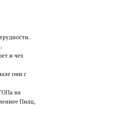
трудности.
.
ет и чех
але они с
ТОПа на
леннее Пилц,