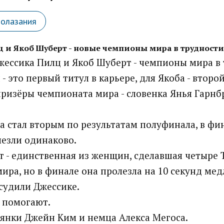
лолазания
 и Якоб Шуберт - новые чемпионы мира в трудности
ессика Пилц и Якоб Шуберт - чемпионы мира в 
- это первый титул в карьере, для Якоба - второй
ризёры чемпионата мира - словенка Янья Гарнбр
 стал вторым по результатам полуфинала, в фин
езли одинаково.
т - единственная из женщин, сделавшая четыре 
ира, но в финале она пролезла на 10 секунд мед
судили Джессике.
 помогают.
еянки Джейн Ким и немца Алекса Мегоса.