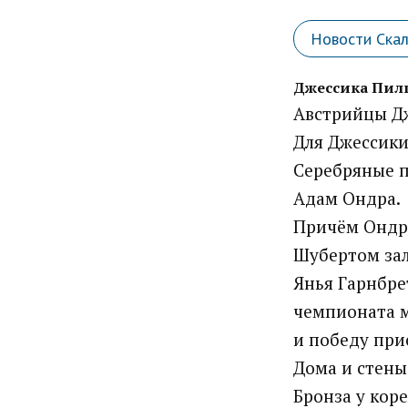
Новости Ска
Джессика Пилц
Австрийцы Дж
Для Джессики 
Серебряные п
Адам Ондра.
Причём Ондра
Шубертом зал
Янья Гарнбре
чемпионата м
и победу при
Дома и стены
Бронза у кор