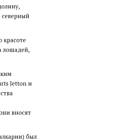
долину,
м северный
 красоте
а лошадей,
ским
ts Jetton и
ества
они вносят
алкарии) был