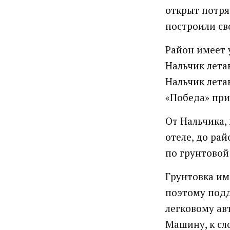
открыт потря
построили св
Район имеет 
Нальчик лета
Нальчик лета
«Победа» при
От Нальчика,
отеле, до ра
по грунтовой
Грунтовка им
поэтому подд
легковому ав
Машину, к сл