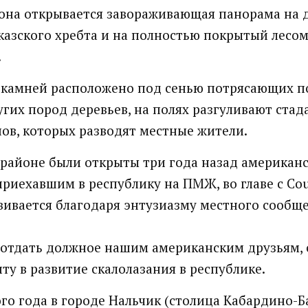
она открывается завораживающая панорама на 
азского хребта и на полностью покрытый лесо
.
камней расположено под сенью потрясающих по
угих пород деревьев, на полях разгуливают стад
нов, которых разводят местные жители.
 районе были открыты три года назад американ
риехавшим в республику на ПМЖ, во главе с Cour
вивается благодаря энтузиазму местного сообщ
отдать должное нашим американским друзьям, 
ту в развитие скалолазания в республике.
ого года в городе Нальчик (столица Кабардино-Б