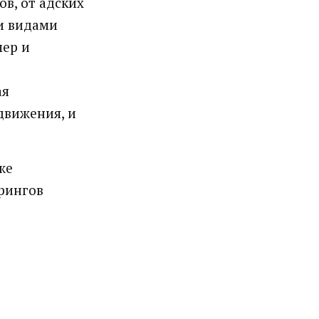
в, от адских
ми видами
мер и
ая
движения, и
же
ерингов