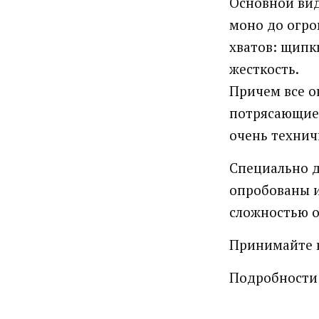
Основной вид
моно до огро
хватов: щипки
жесткость.
Причем все о
потрясающие 
очень технич
Специально д
опробованы и
сложностью о
Принимайте в
Подробности