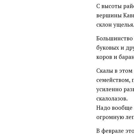
С высоты рай
вершины Кавк
склон ущелья
Большинство 
буковых и др
коров и бара
Скалы в этом
семейством, п
усиленно раз
скалолазов.
Надо вообще 
огромную леп
В феврале эт