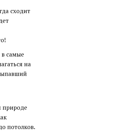
гда сходит
дет
о!
 в самые
лагаться на
 выпавший
и природе
как
до потолков.