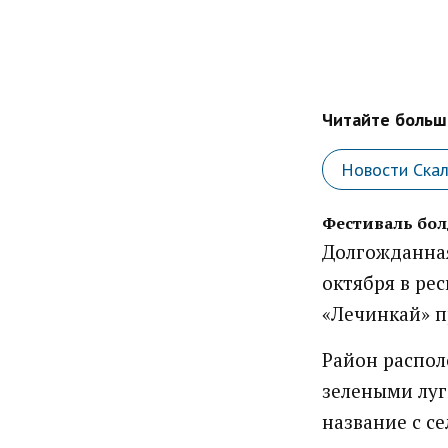
Читайте больше
Новости Ска
Фестиваль бол
Долгожданная
октября в ре
«Лечинкай» п
Район распол
зелеными луг
название с с