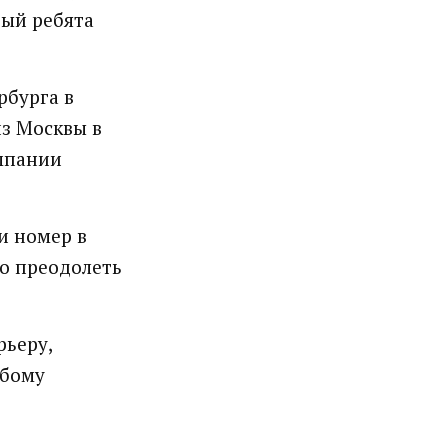
рый ребята
рбурга в
з Москвы в
омпании
и номер в
мо преодолеть
рьеру,
юбому