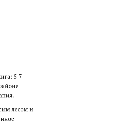
нга: 5-7
 районе
ания.
тым лесом и
енное