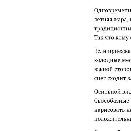
Одновременно
летняя жара,
традиционный
Так что кому
Если приезжа
холодные мес
южной сторон
снег сходит з
Основной вид
Своеобазные 
нарисовать н
положительны