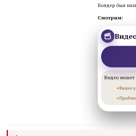
Болдер был назв
Смотрим:
Виде
Видео может 
Видео у
Пробле