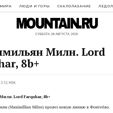
 МИРА
ЛЮДИ И ГОРЫ
СКАЛОЛАЗАНИЕ
ЛЕДОЛ
MOUNTAIN.RU
СУББОТА, 08 АВГУСТА, 2026
мильян Милн. Lord
har, 8b+
13:51 MSK
илн. Lord Farquhar, 8b+
н (Maximillian Milne) пролез новую линию в Фонтебло.