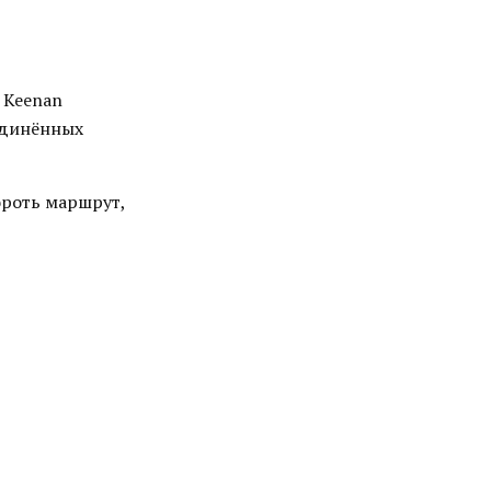
 Keenan
оединённых
ороть маршрут,