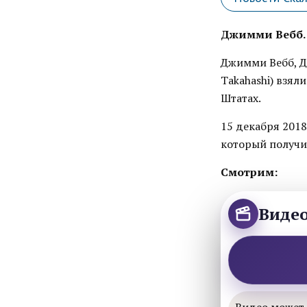
Джимми Вебб. S
Джимми Вебб, Д
Takahashi) взя
Штатах.
15 декабря 2018
который получил
Смотрим:
Виде