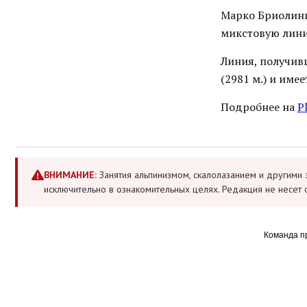
Марко Бриолини 
микстовую лини
Линия, получивш
(2981 м.) и име
Подробнее на
P
ВНИМАНИЕ:
Занятия альпинизмом, скалолазанием и другими 
исключительно в ознакомительных целях. Редакция не несет 
Команда п