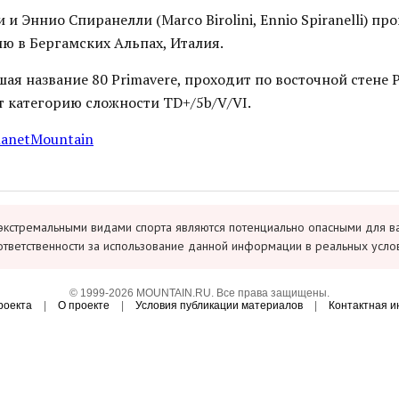
и Эннио Спиранелли (Marco Birolini, Ennio Spiranelli) п
ю в Бергамских Альпах, Италия.
ая название 80 Primavere, проходит по восточной стене P
ет категорию сложности TD+/5b/V/VI.
lanetMountain
экстремальными видами спорта являются потенциально опасными для в
ответственности за использование данной информации в реальных усло
© 1999-2026 MOUNTAIN.RU. Все права защищены.
роекта
|
О проекте
|
Условия публикации материалов
|
Контактная 