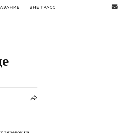
АЗАНИЕ
ВНЕ ТРАСС
де
х верёвок на