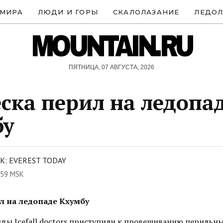
 МИРА
ЛЮДИ И ГОРЫ
СКАЛОЛАЗАНИЕ
ЛЕДОЛ
MOUNTAIN.RU
ПЯТНИЦА, 07 АВГУСТА, 2026
ска перил на ледопа
бу
: EVEREST TODAY
:59 MSK
л на ледопаде Кхумбу
ды Icefall doctors приступили к провешиванию перильны