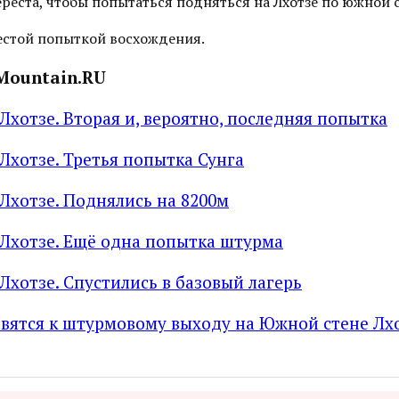
реста, чтобы попытаться подняться на Лхотзе по южной с
шестой попыткой восхождения.
Mountain.RU
Лхотзе. Вторая и, вероятно, последняя попытка
Лхотзе. Третья попытка Сунга
Лхотзе. Поднялись на 8200м
Лхотзе. Ещё одна попытка штурма
Лхотзе. Спустились в базовый лагерь
вятся к штурмовому выходу на Южной стене Лх