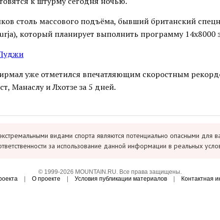
товятся к штурму сегодня ночью.
иков столь массового подъёма, бывший британский спец
urja), который планирует выполнить программу 14х8000 з
 Пуджи
Нирмал уже отметился впечатляющим скоростным рекорд
т, Манаслу и Лхотзе за 5 дней.
экстремальными видами спорта являются потенциально опасными для в
ответственности за использование данной информации в реальных усло
© 1999-2026 MOUNTAIN.RU. Все права защищены.
роекта
|
О проекте
|
Условия публикации материалов
|
Контактная 