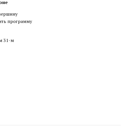
оне
 вершину
ить программу
м 31-м