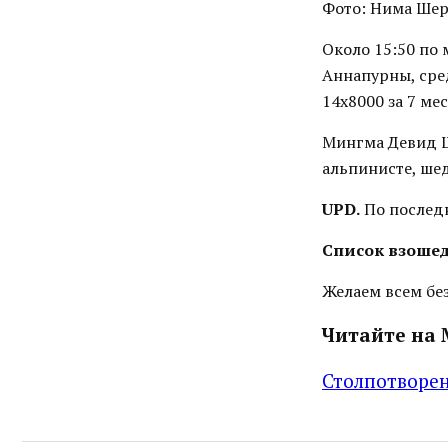
Фото: Нима Ше
Около 15:50 по
Аннапурны, сре
14x8000 за 7 ме
Мингма Девид Ш
альпинисте, ше
UPD.
По послед
Список взоше
Желаем всем без
Читайте на 
Столпотворен