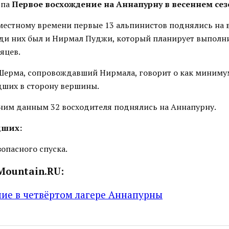
рпа
Первое восхождение на Аннапурну в весеннем сез
 местному времени первые 13 альпинистов поднялись на
ди них был и Нирмал Пуджи, который планирует выполн
сяцев.
ерма, сопровождавший Нирмала, говорит о как миниму
дших в сторону вершины.
ним данным 32 восходителя поднялись на Аннапурну.
дших:
опасного спуска.
Mountain.RU:
ие в четвёртом лагере Аннапурны