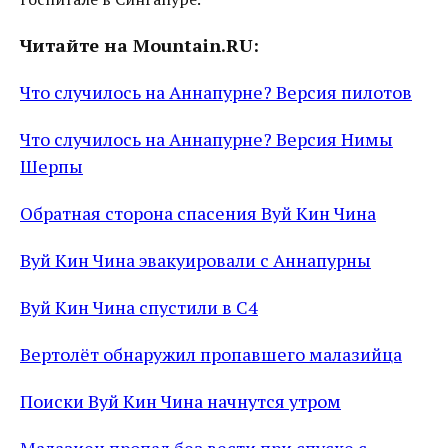
Читайте на Mountain.RU:
Что случилось на Аннапурне? Версия пилотов
Что случилось на Аннапурне? Версия Нимы
Шерпы
Обратная сторона спасения Вуй Кин Чина
Вуй Кин Чина эвакуировали с Аннапурны
Вуй Кин Чина спустили в C4
Вертолёт обнаружил пропавшего малазийца
Поиски Вуй Кин Чина начнутся утром