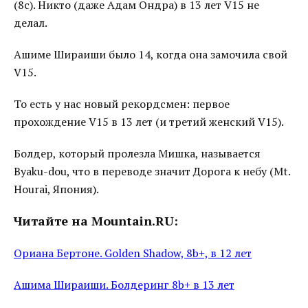
(8c). Никто (даже Адам Ондра) в 13 лет V15 не
делал.
Ашиме Шираиши было 14, когда она замочила свой
V15.
То есть у нас новый рекордсмен: первое
прохождение V15 в 13 лет (и третий женский V15).
Болдер, который пролезла Мишка, называется
Byaku-dou, что в переводе значит Дорога к небу (Mt.
Hourai, Япония).
Читайте на Mountain.RU:
Ориана Бертоне. Golden Shadow, 8b+, в 12 лет
Ашима Шираиши. Болдеринг 8b+ в 13 лет