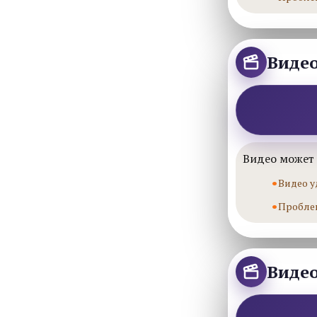
Виде
Видео может 
Видео у
Пробле
Виде