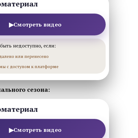
оматериал
▶
Смотреть видео
быть недоступно, если:
далено или перенесено
мы с доступом к платформе
ального сезона:
оматериал
▶
Смотреть видео