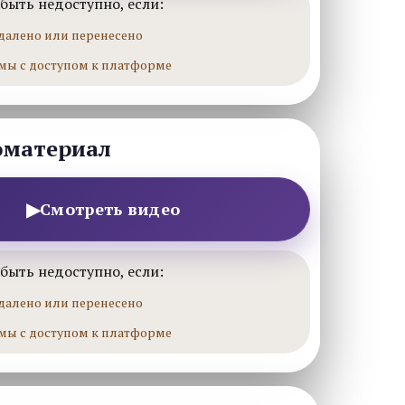
быть недоступно, если:
далено или перенесено
мы с доступом к платформе
оматериал
▶
Смотреть видео
быть недоступно, если:
далено или перенесено
мы с доступом к платформе