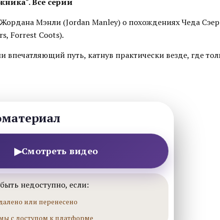
ника". Все серии
Жордана Мэнли (Jordan Manley) о похождениях Чеда Сэер
s, Forrest Coots).
и впечатляющий путь, катнув практически везде, где тол
оматериал
▶
Смотреть видео
быть недоступно, если:
далено или перенесено
мы с доступом к платформе