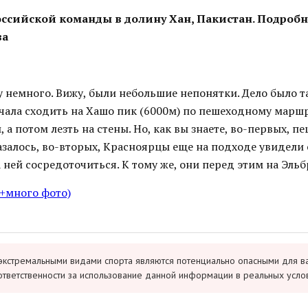
ссийской команды в долину Хан, Пакистан. Подробн
ва
 немного. Вижу, были небольшие непонятки. Дело было т
ачала сходить на Хашо пик (6000м) по пешеходному марш
 а потом лезть на стены. Но, как вы знаете, во-первых, п
залось, во-вторых, Красноярцы еще на подходе увидели 
 ней сосредоточиться. К тому же, они перед этим на Эльбр
(+много фото)
экстремальными видами спорта являются потенциально опасными для в
ответственности за использование данной информации в реальных усло