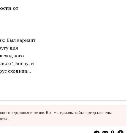
ости от
ак: Был вариант
руту для
ешеходного
свою Тангру, и
ус сходили...
ашего здоровья и жизни. Все материалы сайта представлены
виях.