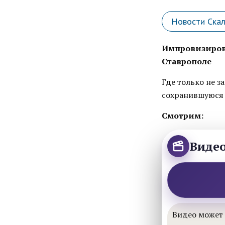
Новости Ска
Импровизиров
Ставрополе
Где только не з
сохранившуюся 
Смотрим:
Виде
Видео может 