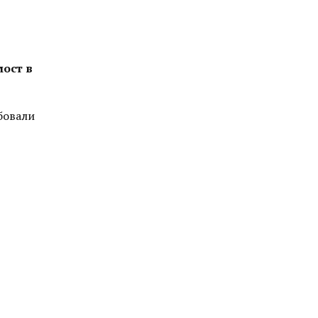
ост в
бовали