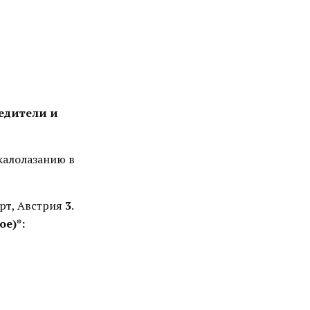
бедители и
калолазанию в
ерт, Австрия
3
.
е)*: