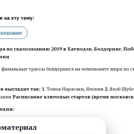
 на эту тему:
лолазания
а по скалолазанию 2019 в Хатиодзи. Болдеринг. По
жчин
 финальные трассы болдеринга на чемпионате мира по с
в выглядит так:
1
. Томоа Нарасаки, Япония
2
. Якоб Шуб
мания
Расписание ключевых стартов (время московско
яции:
оматериал