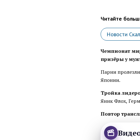
Читайте больше
Новости Ска
Чемпионат мир
призёры у му
Парни пролезли
Японии.
Тройка лидеро
Яннк Флох, Гер
Повтор трансл
Виде