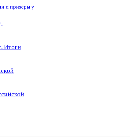
ли и призёры у
.
. Итоги
нской
ссийской