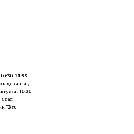
10:30-10:55
-
болдеринга у
августа:
10:30-
Финал
чин
*Все