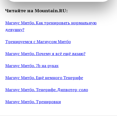
Читайте на Mountain.RU:
Магнус Митбо. Как тренировать нормальную
девушку?
Тренируемся с Магнусом Митбо
Магнус Митбо. Почему я всё ещё лазаю?
Магнус Митбо. 7b на руках
Магнус Митбо. Ещё немного Тенерифе
Магнус Митбо. Тенерифе. Дипвотер-соло
Магнус Митбо. Тренировки