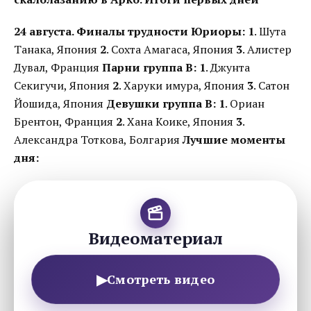
24 августа. Финалы трудности
Юриоры:
1
. Шута
Танака, Япония
2
. Сохта Амагаса, Япония
3
. Алистер
Дувал, Франция
Парни группа B:
1
. Джунта
Секигучи, Япония
2
. Харуки имура, Япония
3
. Сатон
Йошида, Япония
Девушки группа B:
1
. Ориан
Брентон, Франция
2
. Хана Коике, Япония
3
.
Александра Тоткова, Болгария
Лучшие моменты
дня:
Видеоматериал
▶
Смотреть видео