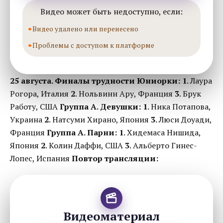
Видео может быть недоступно, если:
Видео удалено или перенесено
Проблемы с доступом к платформе
25 августа. Финалы трудности
Юниорки:
1
. Лаура
Рогора, Италия
2
. Нольвинн Ару, Франция
3
. Брук
Работу, США
Группа А. Девушки:
1
. Ника Потапова,
Украина
2
. Натсуми Хирано, Япония
3
. Люси Доуади,
Франция
Группа А. Парни:
1
. Хидемаса Нишида,
Япония
2
. Колин Даффи, США
3
. Альберто Гинес-
Лопес, Испания
Повтор трансляции:
Видеоматериал