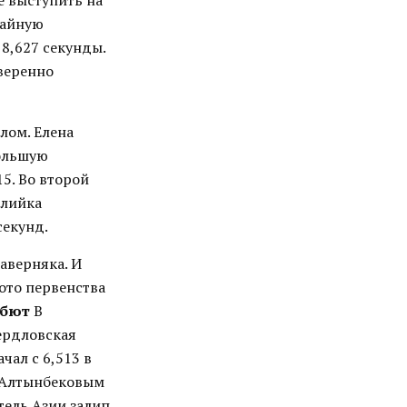
е выступить на
вайную
 8,627 секунды.
уверенно
лом. Елена
большую
15. Во второй
илийка
секунд.
аверняка. И
лото первенства
ебют
В
ердловская
чал с 6,513 в
м Алтынбековым
тель Азии залип