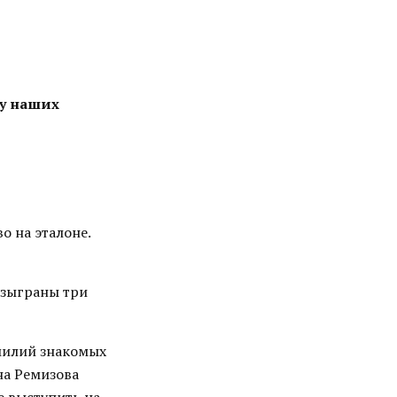
 у наших
о на эталоне.
азыграны три
милий знакомых
на Ремизова