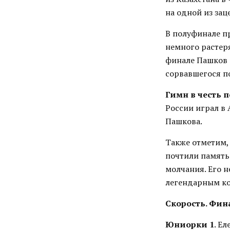
на одной из зац
В полуфинале п
немного растеря
финале Пашков 
сорвавшегося п
Гимн в честь 
России играл в 
Пашкова.
Также отметим,
почтили память
молчания. Его н
легендарным кол
Скорость. Фин
Юниорки
1
. Е