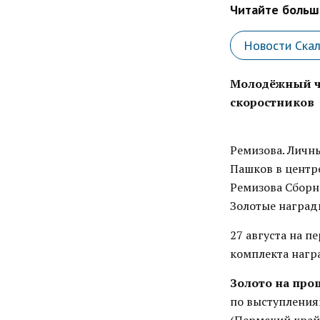
Читайте больше
Новости Ска
Молодёжный че
скоростников
Ремизова. Личн
Пашков в центр
Ремизова Сборн
Золотые наград
27 августа на п
комплекта награ
Золото на пр
по выступлениям