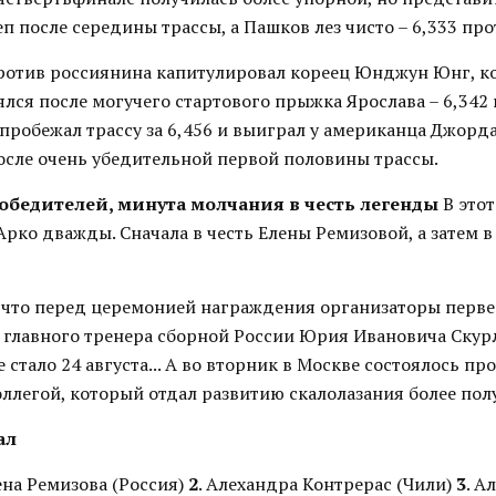
еп после середины трассы, а Пашков лез чисто – 6,333 про
ротив россиянина капитулировал кореец Юнджун Юнг, ко
лся после могучего стартового прыжка Ярослава – 6,342 п
пробежал трассу за 6,456 и выиграл у американца Джорд
осле очень убедительной первой половины трассы.
победителей, минута молчания в честь легенды
В это
Арко дважды. Сначала в честь Елены Ремизовой, а затем в
 что перед церемонией награждения организаторы перве
 главного тренера сборной России Юрия Ивановича Скур
е стало 24 августа... А во вторник в Москве состоялось п
легой, который отдал развитию скалолазания более полу
ал
лена Ремизова (Россия)
2
. Алехандра Контрерас (Чили)
3
. А