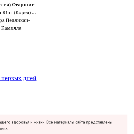
ссия)
Старшие
 Юнг (Корея) …
ара Пелликан-
. Камилла
 первых дней
ашего здоровья и жизни. Все материалы сайта представлены
виях.