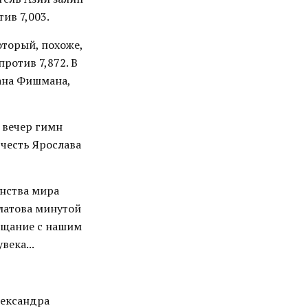
тив 7,003.
торый, похоже,
ротив 7,872. В
ана Фишмана,
т вечер гимн
 честь Ярослава
нства мира
латова минутой
рощание с нашим
века...
лександра