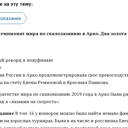
 на эту тему:
лолазания
мпионат мира по скалолазанию в Арко. Два золота
ый рекорд в полуфинале
е
ая России в Арко продемонстрировала свое превосходств
ы на счету Елены Ремизовой и Ярослава Пашкова.
ервенстве мира по скалолазанию 2019 года в Арко были р
д в «лазании на скорость».
ощание
В топ-16 у юниорок можно было найти немало фа
 на взрослых турнирах. Была в их числе и россиянка Еле