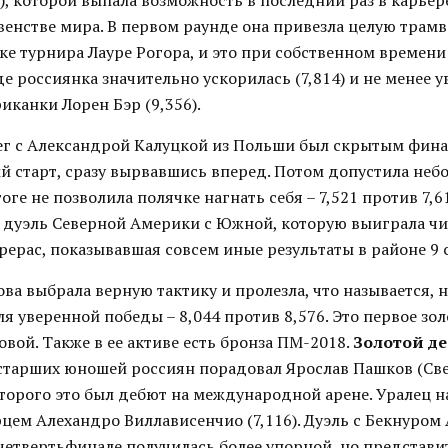
, которой выпала возможность в последний раз в карьер
енстве мира. В первом раунде она привезла целую трам
ке турнира Лауре Рогора, и это при собственном времени
е россиянка значительно ускорилась (7,814) и не менее 
иканки Лорен Бэр (9,356).
г с Александрой Калуцкой из Польши был скрытым фина
й старт, сразу вырвавшись вперед. Потом допустила не
тоге не позволила полячке нагнать себя – 7,521 против 7,6
ь дуэль Северной Америки с Южной, которую выиграла ч
ерас, показывавшая совсем иные результаты в районе 9 
ва выбрала верную тактику и пролезла, что называется, н
ля уверенной победы – 8,044 против 8,576. Это первое зо
вой. Также в ее активе есть бронза ПМ-2018.
Золотой д
старших юношей россиян порадовал Ярослав Пашков (Св
оторого это был дебют на международной арене. Уралец на
орцем Алехандро Виллависенчио (7,116). Дуэль с Бекнуро
 четвертьфинале получилась более упорной, но представи