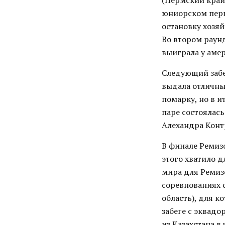
(Пермский край)
юниорском перв
остановку хозяй
Во втором раунд
выиграла у амер
Следующий забе
выдала отличны
помарку, но в и
паре состоялас
Алехандра Контр
В финале Ремизо
этого хватило д
мира для Ремизо
соревнованиях 
область), для к
забеге с эквад
из Казахстана в