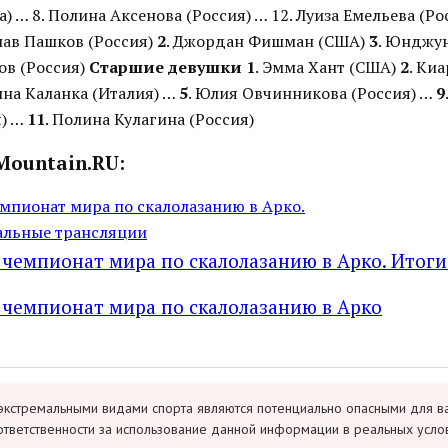
) … 8. Полина Аксенова (Россия) … 12. Луиза Емельева (Ро
лав Пашков (Россия)
2
. Джордан Фишман (США)
3
. Юнджун
ов (Россия)
Старшие девушки
1
. Эмма Хант (США)
2
. Ки
нна Каланка (Италия) …
5
. Юлия Овчинникова (Россия) …
9
я) …
11
. Полина Кулагина (Россия)
Mountain.RU:
пионат мира по скалолазанию в Арко.
уальные трансляции
емпионат мира по скалолазанию в Арко. Итоги
чемпионат мира по скалолазанию в Арко
экстремальными видами спорта являются потенциально опасными для в
ответственности за использование данной информации в реальных усло