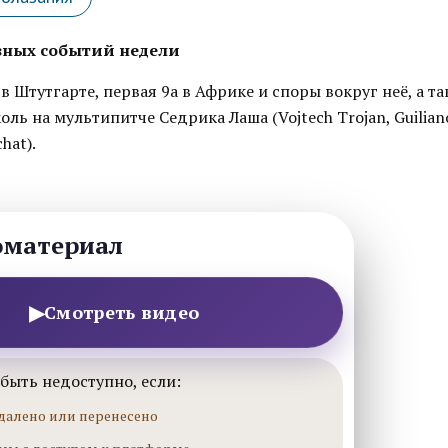
зных событий недели
s в Штутгарте, первая 9a в Африке и споры вокруг неё, а т
ль на мультипитче Седрика Лаша (Vojtech Trojan, Guiliano
chat).
оматериал
▶
Смотреть видео
быть недоступно, если:
далено или перенесено