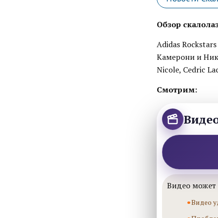
Обзор скалола
Adidas Rockstar
Камерони и Нико
Nicole, Cedric La
Смотрим:
Виде
Видео может 
Видео у