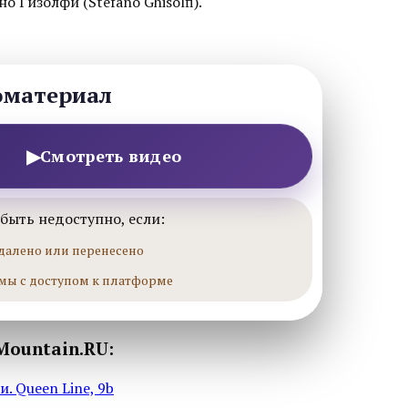
о Гизолфи (Stefano Ghisolfi).
оматериал
▶
Смотреть видео
быть недоступно, если:
далено или перенесено
мы с доступом к платформе
Mountain.RU:
. Queen Line, 9b