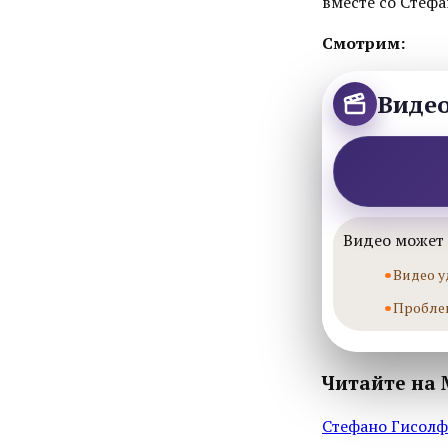
вместе со Стефан
Смотрим:
Виде
Видео может 
Видео у
Пробле
Читайте на 
Стефано Гисолфи