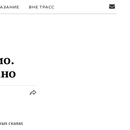
АЗАНИЕ
ВНЕ ТРАСС
ио.
ано
вых скалах