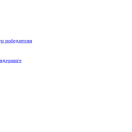
ер победители
олдеринге