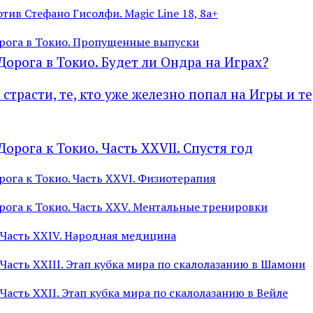
ив Стефано Гисолфи. Magic Line 18, 8а+
рога в Токио. Пропущенные выпуски
Дорога в Токио. Будет ли Ондра на Играх?
трасти, те, кто уже железно попал на Игры и те
орога к Токио. Часть XXVII. Спустя год
ога к Токио. Часть XXVI. Физиотерапия
рога к Токио. Часть XXV. Ментальные тренировки
 Часть XXIV. Народная медицина
 Часть XXIII. Этап кубка мира по скалолазанию в Шамони
 Часть XXII. Этап кубка мира по скалолазанию в Вейле