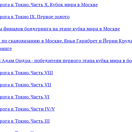
ога к Токио. Часть X. Кубок мира в Москве
ога к Токио IX. Первое золото
 финалов болдеринга на этапе кубка мира в Москве
а по скалолазанию в Москве. Янья Гарнбрет и Йерни Круд
ринге
и Адам Ондра - победители первого этапа кубка мира в б
ога к Токио. Часть VIII
ога к Токио. Часть VII
ога к Токио. Часть VI
ога к Токио. Части IV/V
ога к Токио. Часть III