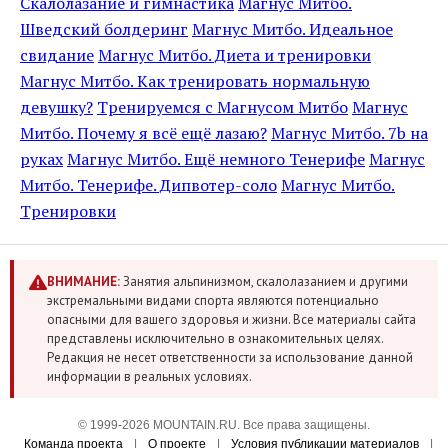
Скалолазание и гимнастика
Магнус Митбо.
Шведский болдеринг
Магнус Митбо. Идеальное
свидание
Магнус Митбо. Диета и тренировки
Магнус Митбо. Как тренировать нормальную
девушку?
Тренируемся с Магнусом Митбо
Магнус
Митбо. Почему я всё ещё лазаю?
Магнус Митбо. 7b на
руках
Магнус Митбо. Ещё немного Тенерифе
Магнус
Митбо. Тенерифе. Дипвотер-соло
Магнус Митбо.
Тренировки
ВНИМАНИЕ:
Занятия альпинизмом, скалолазанием и другими
экстремальными видами спорта являются потенциально
опасными для вашего здоровья и жизни. Все материалы сайта
представлены исключительно в ознакомительных целях.
Редакция не несет ответственности за использование данной
информации в реальных условиях.
© 1999-2026 MOUNTAIN.RU. Все права защищены.
Команда проекта
|
О проекте
|
Условия публикации материалов
|