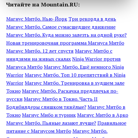
Читайте на Mountain.RU:
Магнус Митбо. Нью-Йорк
Три рекорда в день
Магнус Митбо. Самое сумасшедшее движение
Магнус Митбо. Куда можно залезть на одной руке?
Новая тренировочная программа Магнуса Митбо
Магнус Митбо. 12 лет спустя
Магнус Митбо с
ниндзями на живых скалах
Ninja Warrior против
Магнуса Митбо
Магнус Митбо. Ещё немного Ninja
Warrior
Магнус Митбо. Топ 10 препятствий в Ninja
Warrior
Магнус Митбо. Тренировка в худшем зале
Токио
Магнус Митбо. Раскачка предплечья по-
русски
Магнус Митбо в Токио. Часть II
Бодибилдеры слишком тяжёлые?
Магнус Митбо в
Токио
Магнус Мибо и турник
Магнус Митбо в Арко
Магнус Митбо. Пьяные лазают лучше?
Правильное
питание с Магнусом Митбо
Магнус Митбо.