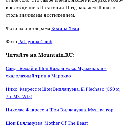
стиле соло. Это самое впечатляющее и дерзкое соло-
восхождение в Патагонии. Поздравляем Шона со
столь значимым достижением.
Фото из инстаграма
Колина Хели
Фото
Patagonia Climb
Читайте на Mountain.RU:
Саид Белхай и Шон Виллануэва. Музыкально-
скалолазный трип в Марокко
Нико Фавресс и Шон Виллануэва. El Flechazo (850 м,
7b, M3, WI5)
Николас Фавресс и Шон Виллануэва. Музыка гор
Шон Виллануэва. Mother Of The Beast