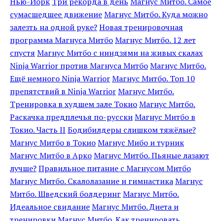
Нью-Йорк
Три рекорда в день
Магнус Митбо. Самое
сумасшедшее движение
Магнус Митбо. Куда можно
залезть на одной руке?
Новая тренировочная
программа Магнуса Митбо
Магнус Митбо. 12 лет
спустя
Магнус Митбо с ниндзями на живых скалах
Ninja Warrior против Магнуса Митбо
Магнус Митбо.
Ещё немного Ninja Warrior
Магнус Митбо. Топ 10
препятствий в Ninja Warrior
Магнус Митбо.
Тренировка в худшем зале Токио
Магнус Митбо.
Раскачка предплечья по-русски
Магнус Митбо в
Токио. Часть II
Бодибилдеры слишком тяжёлые?
Магнус Митбо в Токио
Магнус Мибо и турник
Магнус Митбо в Арко
Магнус Митбо. Пьяные лазают
лучше?
Правильное питание с Магнусом Митбо
Магнус Митбо. Скалолазание и гимнастика
Магнус
Митбо. Шведский болдеринг
Магнус Митбо.
Идеальное свидание
Магнус Митбо. Диета и
тренировки
Магнус Митбо. Как тренировать