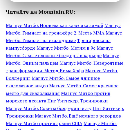
Читайте на Mountain.RU:
Магнус Митбо. Норвежская классика зимой
Магнус
Митбо. Гимнаст на тренажёре 2. Месть ММА
Магнус
Митбо. Гимнаст на скалодроме
Тренировка на
кампусборде
Магнус Митбо. Метим в 9c
Магнус
Митбо. Самые сложные болдеры в карьере
Магнус
Митбо. Одним пальцем
Магнус Митбо. Невероятные
трансформации. Метод Вима Хофа
Магнус Митбо.
Болдеринг
Магнус Митбо. Самое длинное
скалолазное видео
Магнус Митбо. Самое красивое
место для скалолазания
Магнус Митбо против
морского десанта
Пит Уиттекер. Тренировки
Магнус Митбо. Советы болдерингисту
Пит Уиттекер.
Тренировки
Магнус Митбо. Ещё немного рекордов
Магнус Митбо против армии США
Магнус Митбо.