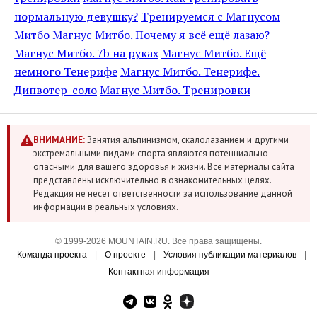
нормальную девушку?
Тренируемся с Магнусом
Митбо
Магнус Митбо. Почему я всё ещё лазаю?
Магнус Митбо. 7b на руках
Магнус Митбо. Ещё
немного Тенерифе
Магнус Митбо. Тенерифе.
Дипвотер-соло
Магнус Митбо. Тренировки
ВНИМАНИЕ:
Занятия альпинизмом, скалолазанием и другими
экстремальными видами спорта являются потенциально
опасными для вашего здоровья и жизни. Все материалы сайта
представлены исключительно в ознакомительных целях.
Редакция не несет ответственности за использование данной
информации в реальных условиях.
© 1999-2026 MOUNTAIN.RU. Все права защищены.
Команда проекта
|
О проекте
|
Условия публикации материалов
|
Контактная информация