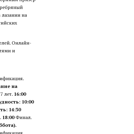
серебряный
 лазании на
сийских
елей. Онлайн-
тями и
ификация.
ание на
7 лет.
16:00
удность:
10:00
ть:
14:30
.
18:00
Финал.
ббота).
ификация.