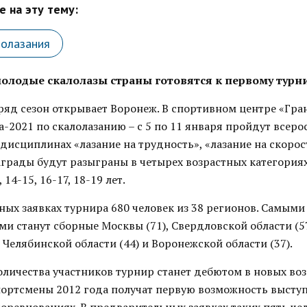
 на эту тему:
лолазания
лодые скалолазы страны готовятся к первому турни
ряд сезон открывает Воронеж. В спортивном центре «Гра
-2021 по скалолазанию – с 5 по 11 января пройдут всеро
дисциплинах «лазание на трудность», «лазание на скорос
аграды будут разыграны в четырех возрастных категория
 14-15, 16-17, 18-19 лет.
ых заявках турнира 680 человек из 38 регионов. Самыми
 станут сборные Москвы (71), Свердловской области (57
, Челябинской области (44) и Воронежской области (37).
оличества участников турнир станет дебютом в новых во
спортсмены 2012 года получат первую возможность высту