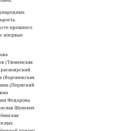
овек.
дународных
корость
густе прошлого
ас впервые
лова
ков (Тюменская
(Красноярский
ва (Воронежская
умина (Пермский
бкин
лина Федорова
адислав Шуневич
ябинская
рослых
ребряный призер