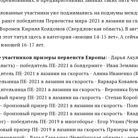
оревнованиях. В предварительных заявках таких пять чел
тулованные участники уже поднимались на подиумы меж
 ранге победителя Первенства мира-2021 в лазании на с
 Воронеж Кирилл Колдомов (Свердловская область). В ав
л этот титул здесь в категории «юноши 14-15 лет». А сейч
 юношей 16-17 лет.
е участников призеры первенств Европы:
- Дарья Аку
ласть) – победитель ПЕ-2021 в болдеринге - Иван Земля
дитель ПЕ-2021 в лазании на скорость - Алина Иваненко 
ельница ПЕ-2021 в лазании на скорость - Варвара Ковале
дительница ПЕ-2021 в лазании на скорость - Вероника Б
ный призер ПЕ-2021 в лазании на скорость - Степан Коро
– бронзовый призер ПЕ-2021 в лазании на скорость - По
– бронзовый призер ПЕ-2021 в лазании на скорость - Вл
г) – победитель ПЕ-2019 в многоборье - Егор Уткин (Чел
зовый призер ПЕ-2019 в лазании на скорость Призеры вз
внований: - Дарья Гарькина (Челябинская область) – се