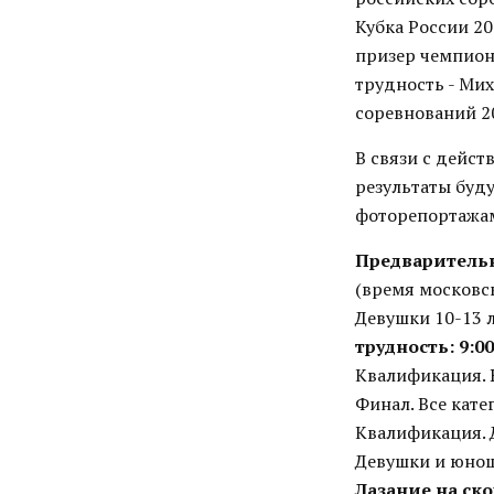
Кубка России 20
призер чемпион
трудность - Ми
соревнований 2
В связи с дейс
результаты буд
фоторепортажам
Предваритель
(время московс
Девушки 10-13 л
трудность:
9:00
Квалификация.
Финал. Все кате
Квалификация. 
Девушки и юнош
Лазание на ско