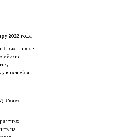
ру 2022 года
н-При» – арене
ссийские
ть»,
х у юношей и
), Санкт-
зрастных
пить на