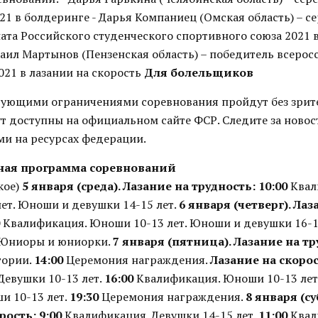
21 в болдеринге - Дарья Компаниец (Омская область) – 
ата Российского студенческого спортивного союза 2021 в
хаил Мартынов (Пензенская область) – победитель всерос
021 в лазании на скорость
Для болельщиков
твующими ограничениями соревнования пройдут без зрит
ут доступны на официальном сайте ФСР. Следите за новос
и на ресурсах федерации.
ная программа соревнований
кое)
5 января (среда). Лазание на трудность:
10:00
Квал
ет. Юноши и девушки 14-15 лет.
6 января (четверг). Лаз
Квалификация. Юноши 10-13 лет. Юноши и девушки 16-1
 Юниоры и юниорки.
7 января (пятница). Лазание на тр
гории.
14:00
Церемония награждения.
Лазание на скорос
Девушки 10-13 лет.
16:00
Квалификация. Юноши 10-13 лет
и 10-13 лет.
19:30
Церемония награждения.
8 января (су
рость:
9:00
Квалификация. Девушки 14-15 лет.
11:00
Квал