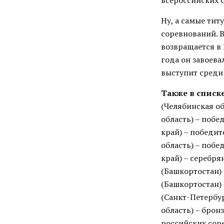
всероссийских с
Ну, а самые ти
соревнований. В
возвращается в
года он завоева
выступит среди
Также в списк
(Челябинская об
область) – побе
край) – победит
область) – побе
край) – серебря
(Башкортостан) 
(Башкортостан) 
(Санкт-Петербур
область) – брон
российских соре