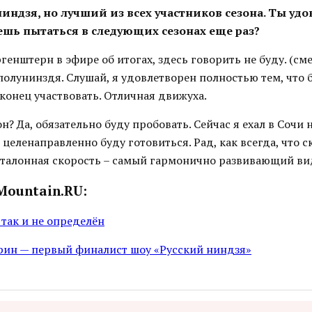
е ниндзя, но лучший из всех участников сезона. Ты уд
ешь пытаться в следующих сезонах еще раз?
ргенштерн в эфире об итогах, здесь говорить не буду. (сме
 полунинздя. Слушай, я удовлетворен полностью тем, что 
аконец участвовать. Отличная движуха.
? Да, обязательно буду пробовать. Сейчас я ехал в Сочи 
 целенаправленно буду готовиться. Рад, как всегда, что ск
 эталонная скорость – самый гармонично развивающий ви
Mountain.RU:
так и не определён
рин — первый финалист шоу «Русский ниндзя»