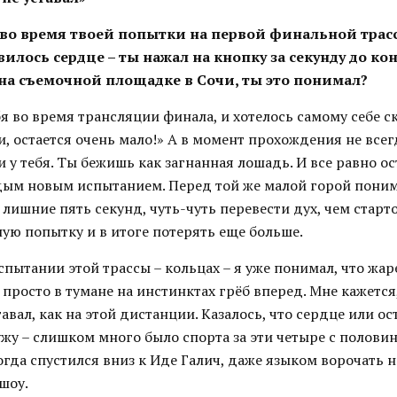
, во время твоей попытки на первой финальной трас
илось сердце – ты нажал на кнопку за секунду до к
 на съемочной площадке в Сочи, ты это понимал?
бя во время трансляции финала, и хотелось самому себе ск
, остается очень мало!» А в момент прохождения не всег
 у тебя. Ты бежишь как загнанная лошадь. И все равно о
дым новым испытанием. Перед той же малой горой поним
 лишние пять секунд, чуть-чуть перевести дух, чем старт
ую попытку и в итоге потерять еще больше.
пытании этой трассы – кольцах – я уже понимал, что жа
 просто в тумане на инстинктах грёб вперед. Мне кажется,
тавал, как на этой дистанции. Казалось, что сердце или ос
жу – слишком много было спорта за эти четыре с половин
когда спустился вниз к Иде Галич, даже языком ворочать н
шоу.