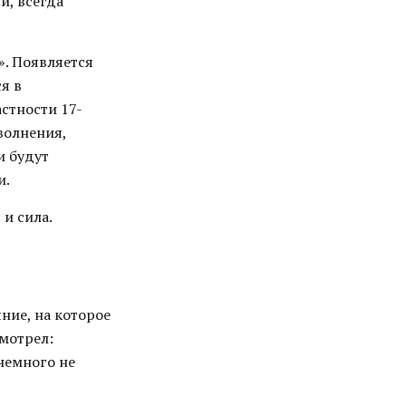
и, всегда
». Появляется
я в
астности 17-
волнения,
и будут
и.
 и сила.
ние, на которое
мотрел:
немного не