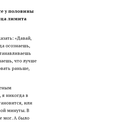
се у половины
онца лимита
азать: «Давай,
да осознаешь,
станавливаешь
аешь, что лучше
овать раньше,
реным
 я никогда в
тановится, или
ой минуты. В
е мог. А было