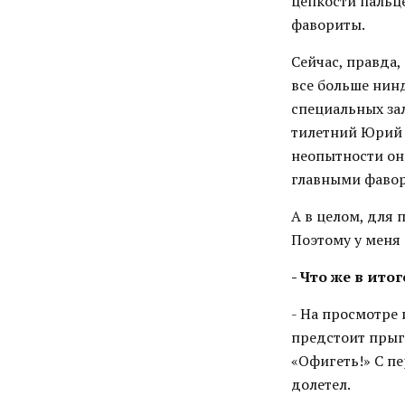
цепкости пальце
фавориты.
Сейчас, правда,
все больше нин
специальных зал
тилетний Юрий 
неопытности он
главными фавор
А в целом, для 
Поэтому у меня
- Что же в ито
- На просмотре 
предстоит прыг
«Офигеть!» С п
долетел.