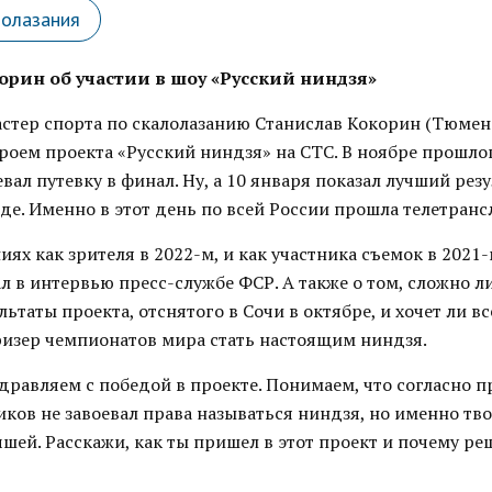
лолазания
орин об участии в шоу «Русский ниндзя»
стер спорта по скалолазанию Станислав Кокорин (Тюменс
ероем проекта «Русский ниндзя» на СТС. В ноябре прошло
вал путевку в финал. Ну, а 10 января показал лучший резу
е. Именно в этот день по всей России прошла телетранс
ях как зрителя в 2022-м, и как участника съемок в 2021
л в интервью пресс-службе ФСР. А также о том, сложно л
льтаты проекта, отснятого в Сочи в октябре, и хочет ли в
изер чемпионатов мира стать настоящим ниндзя.
здравляем с победой в проекте. Понимаем, что согласно 
иков не завоевал права называться ниндзя, но именно тв
шей. Расскажи, как ты пришел в этот проект и почему ре