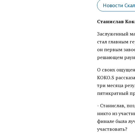
Новости Ска
Станислав Кок
Заслуженный ма
стал главным г
он первым завое
решающем раунд
О своих ощущени
KOKO.S рассказа
три месяца резу
пятикратный пр
- Станислав, по
никто из участн
финале была луч
участвовать?