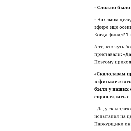
- Сложно было
- На самом деле
эфире еще осень
Когда финал? Ты
А те, кто чуть 
приставали: «Да
Поэтому приход
«Скалолазам п
в финале этог
были у наших 
справлялись 
- Да, у скалола
испытания на ц
Паркурщики иног