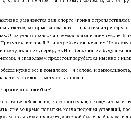
в, развитого предплечья. Поэтому скалолазы, как ни крут
 активно развивается вид спорта «гонки с препятствиями
дзя-атлетов, которые занимаются только им и тренируютс
ах. Этих участников было немало в нынешнем сезоне. В ч
Прокудин, который был в тройке сильнейших. Но в силу 
и выступили не суперкруто. Но в ближайшем будущем он
итами, и скалолазам предстоит зарубаться именно с ним
победы нужно всё в комплексе – и голова, и выносливость,
 как-то сложилось выступить хорошо.
ге привело к ошибке?
испытания «Вешалки», с которого упал, не ощутил расстоя
ать. Уже во время попытки, когда подошел уставший, пос
ервым прыжком справился, а второй был еще больше, и я 