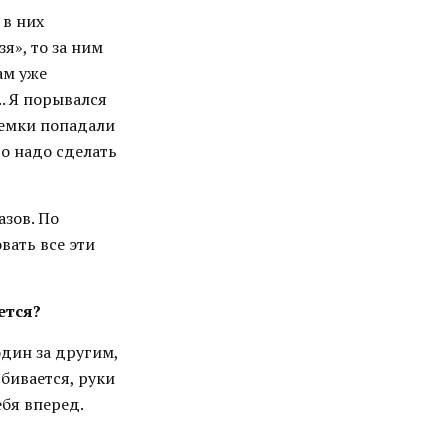
 в них
я», то за ним
ам уже
. Я порывался
съемки попадали
то надо сделать
азов. По
вать все эти
ется?
один за другим,
сбивается, руки
ебя вперед.