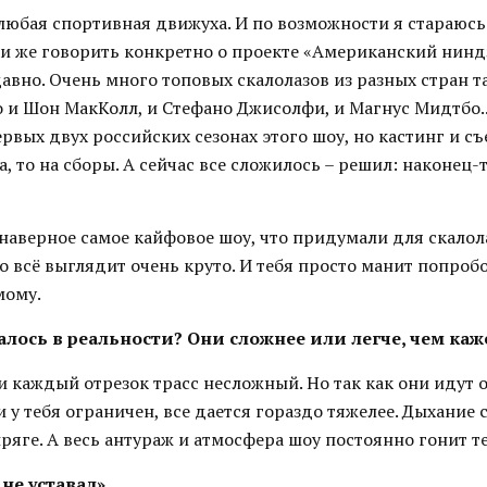
любая спортивная движуха. И по возможности я стараюсь
ли же говорить конкретно о проекте «Американский ниндз
вно. Очень много топовых скалолазов из разных стран т
о и Шон МакКолл, и Стефано Джисолфи, и Магнус Мидтбо..
ервых двух российских сезонах этого шоу, но кастинг и 
а, то на сборы. А сейчас все сложилось – решил: наконец-
 наверное самое кайфовое шоу, что придумали для скалол
о всё выглядит очень круто. И тебя просто манит попробо
мому.
залось в реальности? Они сложнее или легче, чем каж
и каждый отрезок трасс несложный. Но так как они идут 
 у тебя ограничен, все дается гораздо тяжелее. Дыхание 
ряге. А весь антураж и атмосфера шоу постоянно гонит т
 не уставал»