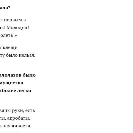
ала?
ыл первым в
ик! Молодец!
болеть!»
ак клещи
ту было нельзя.
калолазов было
имущества
иболее легко
ваны руки, есть
ы, акробаты.
выносливости,