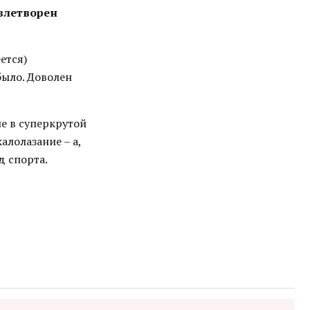
овлетворен
ется)
было. Доволен
не в суперкрутой
алолазание – а,
д спорта.