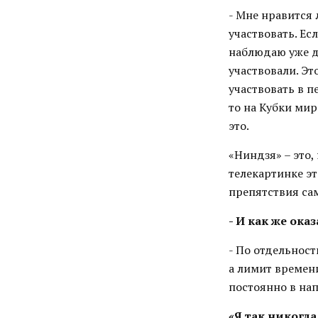
- Мне нравится 
участвовать. Ес
наблюдаю уже да
участвовали. Эт
участвовать в п
то на Кубки мир
это.
«Ниндзя» – это,
телекартинке эт
препятствия са
- И как же ока
- По отдельност
а лимит времени
постоянно в нап
«Я так никогда