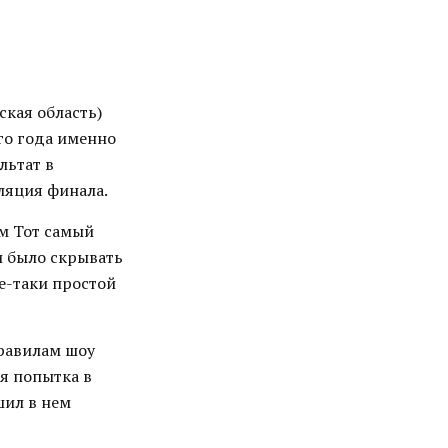
кая область)
го года именно
льтат в
ляция финала.
-м Тот самый
и было скрывать
се-таки простой
правилам шоу
оя попытка в
шил в нем