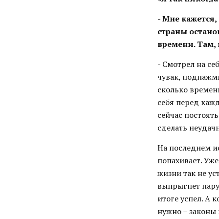
- Мне кажется
страны останов
времени. Там,
- Смотрел на се
чувак, поднажми
сколько времени
себя перед каж
сейчас постоять
сделать неудачн
На последнем ис
попахивает. Уже
жизни так не ус
выпрыгнет нару
итоге успел. А 
нужно – законы 