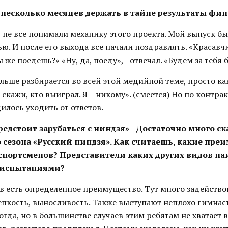
 несколько месяцев держать в тайне результаты фин
, не все понимали механику этого проекта. Мой выпуск б
ю. И после его выхода все начали поздравлять. «Красавч
 же поедешь?» «Ну, да, поеду», - отвечал. «Будем за тебя 
больше разбирается во всей этой медийной теме, просто к
 скажи, кто выиграл. Я – никому». (смеется) Но по контрак
илось уходить от ответов.
редстоит зарубаться с ниндзя»
- Достаточно много с
о сезона «Русский ниндзя». Как считаешь, какие пре
спортсменов? Представители каких других видов на
с испытаниями?
зов есть определенное преимущество. Тут много задейство
епкость, выносливость. Также выступают неплохо гимнаст
да, но в большинстве случаев этим ребятам не хватает 