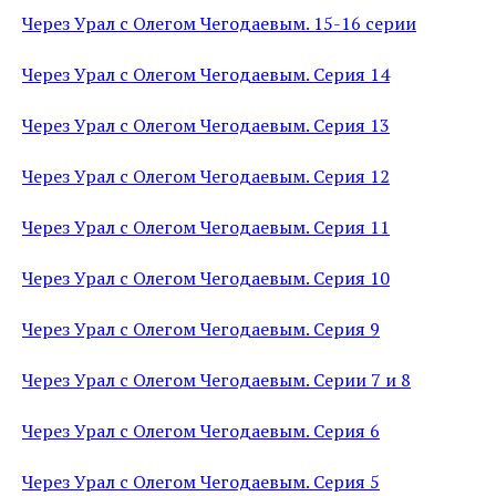
Через Урал с Олегом Чегодаевым. 15-16 серии
Через Урал с Олегом Чегодаевым. Серия 14
Через Урал с Олегом Чегодаевым. Серия 13
Через Урал с Олегом Чегодаевым. Серия 12
Через Урал с Олегом Чегодаевым. Серия 11
Через Урал с Олегом Чегодаевым. Серия 10
Через Урал с Олегом Чегодаевым. Серия 9
Через Урал с Олегом Чегодаевым. Серии 7 и 8
Через Урал с Олегом Чегодаевым. Серия 6
Через Урал с Олегом Чегодаевым. Серия 5