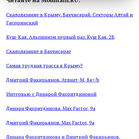
Читайте на Mountain.RU:
Скалолазание в Крыму. Бахчисарай. Секторы Алтай и
Гаспринский
Куш-Кая. Альпинизм первый раз. Куш Кая. 2Б
Скалолазание в Бахчисарае
Самая трудная трасса в Крыму?
Дмитрий Факирьянов. Атлант-М, 8a+/b
Интервью с Динарой Фахритдиновой
Динара Фахритдинова. Max Factor, 9a
Дмитрий Факирьянов. Max Factor, 9a
Динара Фахритдинова и Дмитрий Факирьянов.