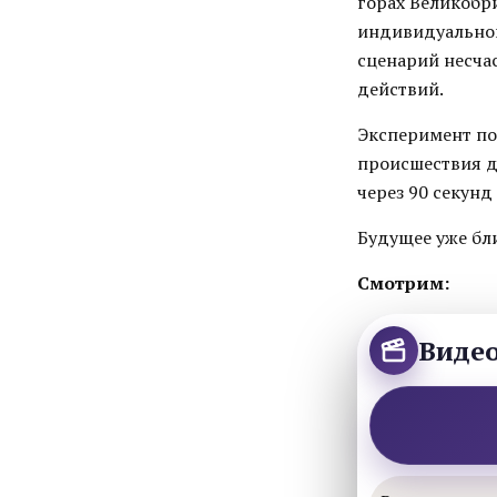
горах Великобр
индивидуальног
сценарий несча
действий.
Эксперимент по
происшествия д
через 90 секунд
Будущее уже бл
Смотрим:
Виде