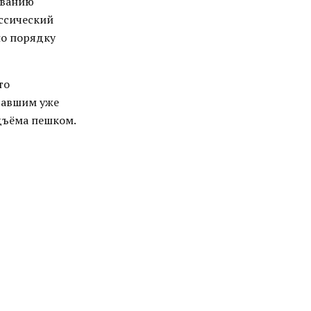
ованию
ссический
по порядку
то
давшим уже
одъёма пешком.