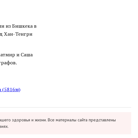
и из Бишкека в
од Хан-Тенгри
Ратмир и Саша
графов.
 (5816м)
ашего здоровья и жизни. Все материалы сайта представлены
виях.