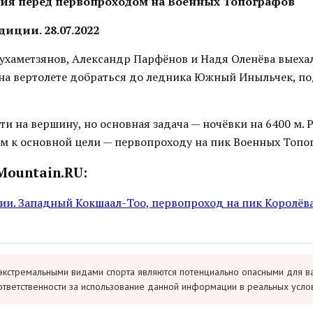
ия перед первопроходом на Военных Топографов
иции. 28.07.2022
ухаметзянов, Александр Парфёнов и Надя Оленёва выехал
 на вертолете добраться до ледника Южный Иныльчек, п
и на вершину, но основная задача — ночёвки на 6400 м. 
зм к основной цели — первопроходу на пик Военных Топо
Mountain.RU:
ии. Западный Кокшаал-Тоо, первопроход на пик Королёва
экстремальными видами спорта являются потенциально опасными для в
ответственности за использование данной информации в реальных усло