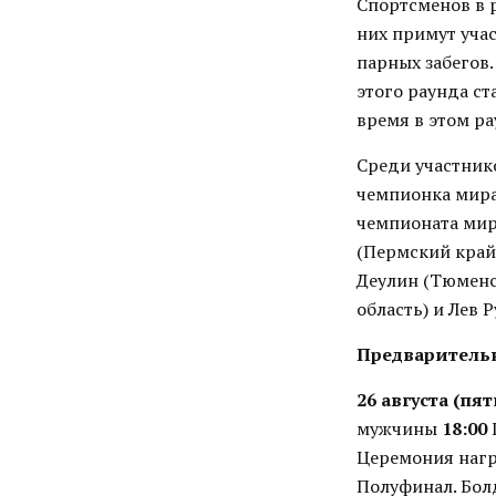
Спортсменов в 
них примут учас
парных забегов
этого раунда ст
время в этом ра
Среди участник
чемпионка мира
чемпионата мир
(Пермский край
Деулин (Тюменс
область) и Лев 
Предваритель
26 августа (пя
мужчины
18:00
Церемония наг
Полуфинал. Бо