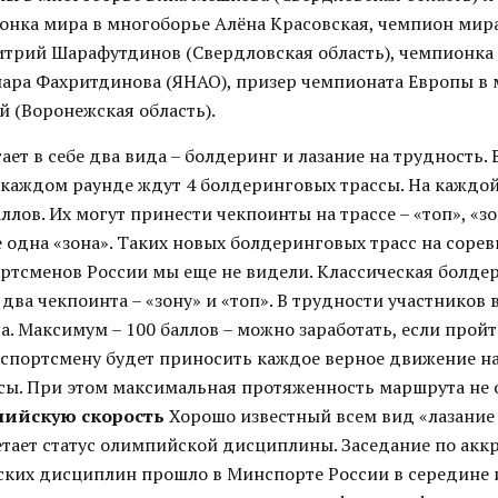
ионка мира в многоборье Алёна Красовская, чемпион мир
трий Шарафутдинов (Свердловская область), чемпионка
ара Фахритдинова (ЯНАО), призер чемпионата Европы в
й (Воронежская область).
ает в себе два вида – болдеринг и лазание на трудность. 
 каждом раунде ждут 4 болдеринговых трассы. На каждо
аллов. Их могут принести чекпоинты на трассе – «топ», «зо
 одна «зона». Таких новых болдеринговых трасс на соре
ртсменов России мы еще не видели. Классическая болдер
 два чекпоинта – «зону» и «топ». В трудности участников
а. Максимум – 100 баллов – можно заработать, если пройт
 спортсмену будет приносить каждое верное движение на
ссы. При этом максимальная протяженность маршрута не 
пийскую скорость
Хорошо известный всем вид «лазание 
етает статус олимпийской дисциплины. Заседание по акк
ких дисциплин прошло в Минспорте России в середине 