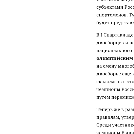
субъектами Рос
спортсменов. Т
будет представл
В I Спартакиаде
двоеборцев и п
национального 
олимпийским
на смену много
двоеборье еще 
скалолазов в эт
чемпионы Росси
путем перемнож
Теперь же в ра
правилам, утве
Среди участник
чемпионы Европ