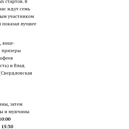
х стартов. В
нас ждут семь
мым участником
й показал лучшее
, вице-
, призеры
мофеев
сть) и Влад
 (Свердловская
ны, затем
ы и мужчины
10:00
ы
15:30