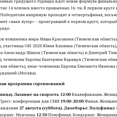
рамках грядущего турнира ждет новая формула финальны
тие 14 человек вместо привычных 16-ти. В первом круге 
. Победители напрямую проходят в четвертьфинал, вось
анет «лаки лузер» – проигравший в первом круге, которы
унде.
ов чемпионка мира Маша Красавина (Тюменская область)
, участница ОИ-2020 Юлия Каплина (Тюменская область)
а Александр Шиков (Тюменская область) и Дмитрий Ти
), чемпионы Европы Екатерина Баращук (Тюменская обла
кая область), вице-чемпионы Европы Елизавета Иванова
Рудацкий (Москва).
ная программа соревнований
тница). Лазание на скорость
12:00
Квалификация. Женщи
Пресс-конференция для СМИ
19:00-20:00
Финал. Женщин
раждения
27 августа (суббота). Двоеборье. Полуфинал
лдеринг. Мужчины
12:30
Полуфинал. Болдеринг. Женщин