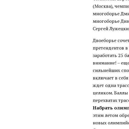
(Москва), чемп
многоборье Дми
многоборье Дин
Сергей Лужецки
Двоеборье сочет
претендентов в
заработать 25 б
внимание! – еще
сильнейших спо
включает в себя
ждет одна трасс
целиком. Баллы
перехватах тра
Набрать олим
этим летом обр
новых олимпийс