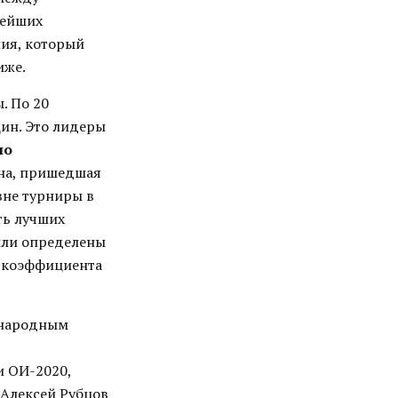
нейших
ия, который
иже.
. По 20
ин. Это лидеры
по
на, пришедшая
вне турниры в
ть лучших
были определены
о коэффициента
ународным
и ОИ-2020,
 Алексей Рубцов