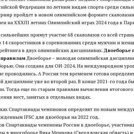
сийской Федерации по летним видам спорта среди силь
урнир пройдет в новом олимпийском формате скалолазан
ен на XXXIII летних Олимпийский играх 2024 года в Пар
 сильнейших примут участие 68 скалолазов со всей страны
о 14 скоростников в соревнованиях среди мужчин и женщ
рейтинга в двух олимпийских дисциплинах.
Двоеборье 
 правилам
Двоеборье – молодая олимпийская дисципли
борью. Она создана для ОИ-2024. На международном уро
не проводились. А Россия тем временем готова определи
ой дисциплине уже во второй раз. В конце 2021-го года 
и. Тогда еще по старым правилам вычисления итоговог
ения мест, занятых в отдельных видах.
мках Спартакиады чемпионов определят по новым межд
ржденным IFSC для двоеборья на 2022 год.
ов Спартакиады чемпионы России в двоеборье, участник
ы в многоборье Вика Мешкова (Свердловская область) и