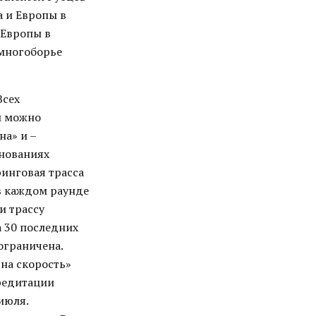
а и Европы в
 Европы в
 многоборье
Всех
й можно
на» и –
внованиях
инговая трасса
 в каждом раунде
и трассу
 30 последних
ограничена.
на скорость»
редитации
июля.