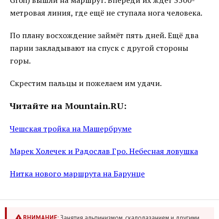
Groh) вышли на маршрут. Впереди их ждёт 3500-
метровая линия, где ещё не ступала нога человека.
По плану восхождение займёт пять дней. Ещё два
парни закладывают на спуск с другой стороны
горы.
Скрестим пальцы и пожелаем им удачи.
Читайте на Mountain.RU:
Чешская тройка на Машербруме
Марек Холечек и Радослав Гро. Небесная ловушка
Нитка нового маршрута на Барунце
ВНИМАНИЕ:
Занятия альпинизмом, скалолазанием и другими