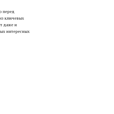
о перед
из ключевых
ет даже и
мых интересных