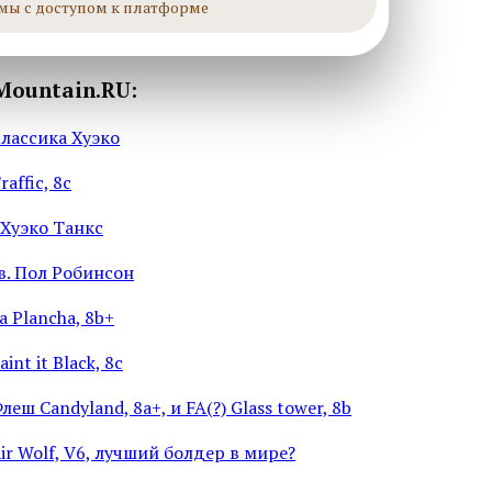
мы с доступом к платформе
Mountain.RU:
лассика Хуэко
affic, 8c
 Хуэко Танкс
в. Пол Робинсон
a Plancha, 8b+
int it Black, 8c
еш Candyland, 8а+, и FA(?) Glass tower, 8b
ir Wolf, V6, лучший болдер в мире?