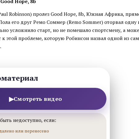
Good Hope, 8b
aul Robinson) пролез Good Hope, 8b, Южная Африка, прям
ола его друг Ремо Соммер (Remo Sommer) оторвал одну 
льно усложнило старт, но не помешало спортсмену, а мож
с к этой проблеме, которую Робинсон назвал одной из са
.
оматериал
▶
Смотреть видео
быть недоступно, если:
далено или перенесено