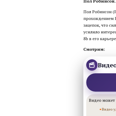
Пол Робинсон. 
Пол Робинсон (P
прохождением П
зацепок, что си
усилило интере
8b в его карьере
Смотрим:
Виде
Видео может 
Видео у