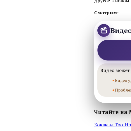
другое в новом 
Смотрим:
Виде
Видео может 
Видео у
Пробле
Читайте на 
Кокшаал Тоо. Н