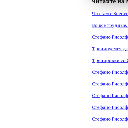
Читайте на 
Что там с Silence
Во все трудные. 
Стефано Гисолфи
Тренируемся дл
Тренировки со 
Стефано Гисолфи
Стефано Гисолф
Стефано Гисолф
Стефано Гисолф
Стефано Гисолфи