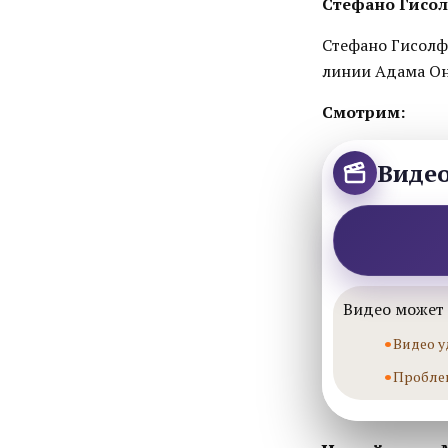
Стефано Гисол
Стефано Гисолфи
линии Адама Он
Смотрим:
Виде
Видео может 
Видео у
Пробле