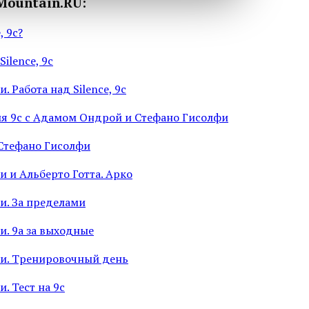
Mountain.RU:
, 9c?
Silence, 9c
. Работа над Silence, 9c
я 9c с Адамом Ондрой и Стефано Гисолфи
Стефано Гисолфи
 и Альберто Готта. Арко
и. За пределами
и. 9a за выходные
и. Тренировочный день
. Тест на 9c